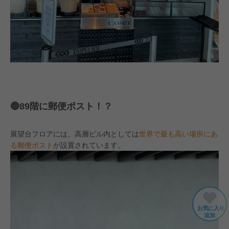
🔵89階に郵便ポスト！？
展望台フロアには、高層ビル内としては
世界で最も高い場所にあ
る郵便ポスト
が設置されています。
お気に入り
追加