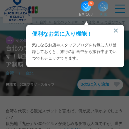
0
お気に入り
検索
JCB海外おトクナビ
台湾
台北のランドマーク「台北101」で遊びつくす
便利なお気に入り機能！
その他
2026/07/17
気になるお店やスタッフブログをお気に入り登
台北のランドマーク「台北101」で遊びつく
録しておくと、旅行の計画中から旅行中までい
す！展望台～ショッピング～食事まで全フロ
つでもチェックできます。
ア制覇！
台湾
/
台北
お気に入り追加
投稿者：
JCBプラザ・スタッフ
台湾を代表する観光スポットと言えば、何が思い浮かぶでしょう
か？
観光地「九份」や屋台グルメが楽しめる夜市も人気ですが、世界