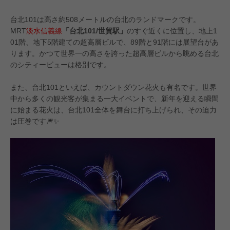
台北101は高さ約508メートルの台北のランドマークです。
MRT
淡水信義線
「台北101/世貿駅」
のすぐ近くに位置し、地上1
01階、地下5階建ての超高層ビルで、89階と91階には展望台があ
ります。かつて世界一の高さを誇った超高層ビルから眺める台北
のシティービューは格別です。
#JCBプラザ
#アフタヌーンティー
#グアム
#ステーキ
#トロリ
また、台北101といえば、カウントダウン花火も有名です。世界
中から多くの観光客が集まる一大イベントで、新年を迎える瞬間
に始まる花火は、台北101全体を舞台に打ち上げられ、その迫力
は圧巻です🎆✨