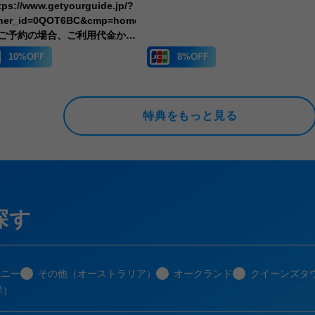
ps://www.getyourguide.jp/?
）
tner_id=0QOT6BC&cmp=homepage）
ご予約の場合、ご利用代金から
%引き。
10%OFF
8%OFF
特典をもっと見る
探す
ドニー
その他（オーストラリア）
オークランド
クイーンズタ
洋）