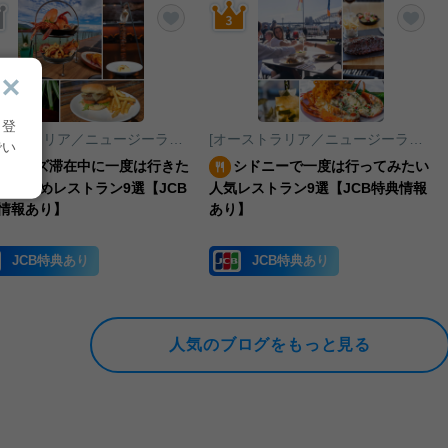
りに追加する
お気に入りに追加する
お気
り登
[オーストラリア／ニュージーランド／南太平洋]ケアンズ
[オーストラリア／ニュージーランド／南太平洋]シドニー
でい
ケアンズ滞在中に一度は行きた
シドニーで一度は行ってみたい
おすすめレストラン9選【JCB
人気レストラン9選【JCB特典情報
情報あり】
あり】
JCB特典あり
JCB特典あり
人気のブログをもっと見る