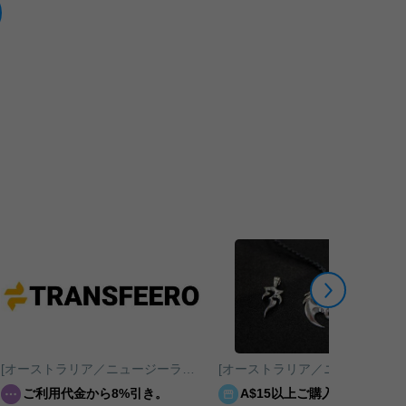
[オーストラリア／ニュージーランド／南太平洋]TRANSFEERO
[オーストラリア／ニュージーランド／
ご利用代金から8%引き。
A$15以上ご購入の場合、ご