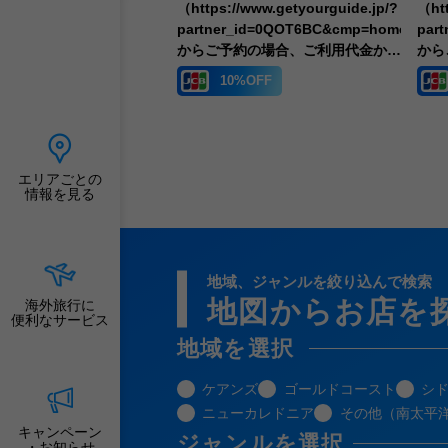
き。
（https://www.getyourguide.jp/?
（htt
partner_id=0QOT6BC&cmp=homepage
par
からご予約の場合、ご利用代金から
から
10%引き。
10
%OFF
10%OFF
エリアごとの
情報を見る
地域、ジャンルを絞り込んで検索
地図からお店を
海外旅行に
便利なサービス
地域を選択
ケアンズ
ゴールドコースト
シ
ニューカレドニア
その他（南太平
キャンペーン
ジャンルを選択
・お知らせ