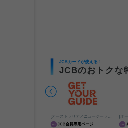
JCBカードが使える！
JCBのおトクな
[オーストラリア／ニュージーランド／南太平洋]Kuranda Hotel
[オーストラリア／ニュージーランド／南太平洋]GetYourGuide
ンメニューのご利用代金か
JCB会員専用ページ