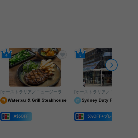
に入りに追加する
お気に入りに追加する
[オーストラリア／ニュージーランド／南太平洋]ケアンズ
[オーストラリア／ニュージ
Waterbar & Grill Steakhouse
Sydney Duty Free
A$5OFF
5%OFF+プレゼント