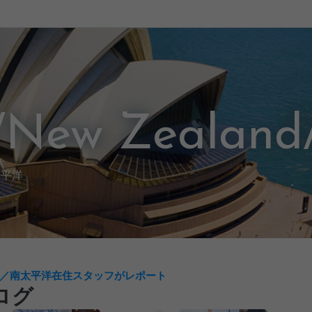
/New Zealand/
太平洋
／南太平洋在住スタッフがレポート
ログ