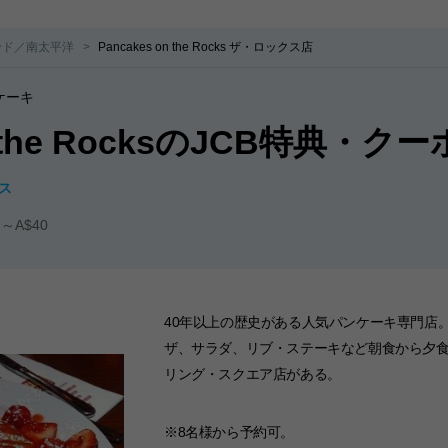
ンド／南太平洋
Pancakes on the Rocks ザ・ロックス店
ケーキ
on the RocksのJCB特典・ク
ス
～A$40
40年以上の歴史がある人気パンケーキ専門店
ザ、サラダ、リブ・ステーキなど朝食から夕
リング・スクエア店がある。
※8名様から予約可。