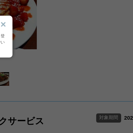
り登
でい
対象期間
20
トクサービス