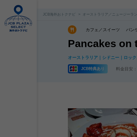
JCB海外おトクナビ
オーストラリア／ニュージーラ
カフェ／スイーツ
パン
Pancakes 
オーストラリア
シドニー
ロック
JCB特典あり
料金目安：