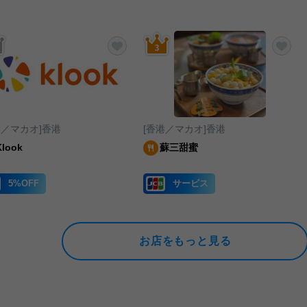
りに追加する
お気に入りに追加する
お気
港／マカオ]香港
[香港／マカオ]香港
Klook
蘇三甜蜜
5%OFF
サービス
お店をもっと見る