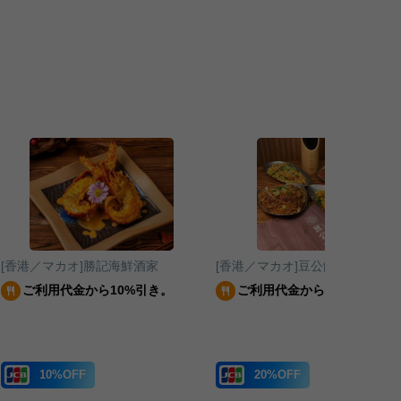
[香港／マカオ]勝記海鮮酒家
[香港／マカオ]豆公館
ご利用代金から10%引き。
ご利用代金から20%引き。
10%OFF
20%OFF