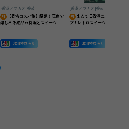
[香港／マカオ]香港
[香港／マカオ]香港
【香港コスパ旅】話題！旺角で
まるで旧香港にタイムスリッ
楽しめる絶品豆料理とスイーツ
プ！レトロスイーツ店「蘇三甜
JCB特典あり
JCB特典あり