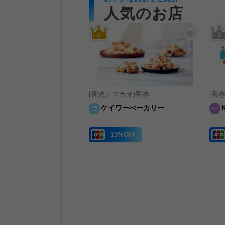
人気のお店
追加する
お気に入りに追加する
お気に入
カオ]香港
[香港／マカオ]香港
[香
32
ケイワーべーカリー
ービス
15%OFF