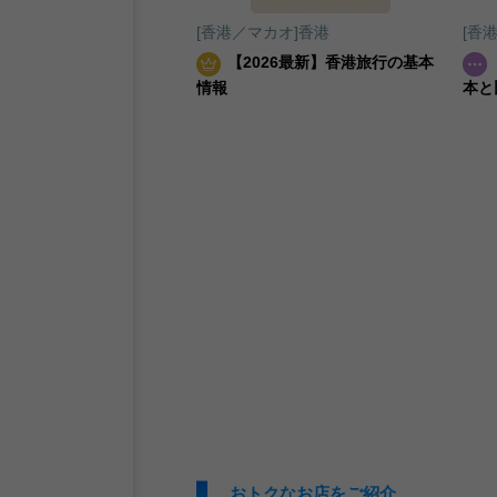
カオ]香港
[香港／マカオ]香港
[香
食感】香港で絶品小籠包と
【2026最新】香港旅行の基本
が楽しめる★人気専門店
情報
本と
BAOBAO」
おトクなお店をご紹介