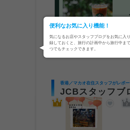
便利なお気に入り機能！
気になるお店やスタッフブログをお気に入
録しておくと、旅行の計画中から旅行中ま
つでもチェックできます。
香港／マカオ在住スタッフがレポー
JCBスタッフブ
追加する
お気に入りに追加する
お気に入