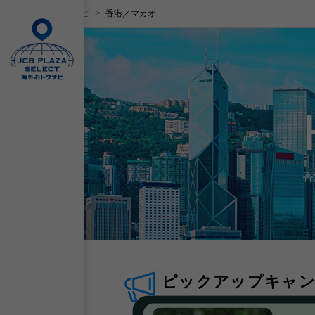
JCB海外おトクナビ
香港／マカオ
香
ピックアップキャ