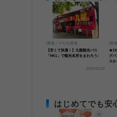
[香港／マカオ]香港
[香
【安くて快適！】九龍観光バス
★15
「HK1」で観光名所をまわろう♪
グバ
スか
2024/11/20
はじめてでも安