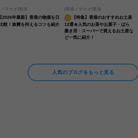
港／マカオ]香港
[香港／マカオ]香港
【2026年最新】香港の物価を日
【特集】香港のおすすめお土産
比較！旅費を抑えるコツも紹介
12選★人気のお茶やお菓子・ばら
撒き用・スーパーで買えるお土産な
ど一気に紹介！
人気のブログをもっと見る