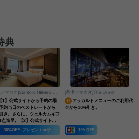
特典
[香港／マカオ]Stanford Hillview Hotel
[香港／マカオ]The Orient
【1】公式サイトから予約の場
アラカルトメニューのご利用代
予約当日のベストレートから
金から10%引き。
%引き。さらに、ウェルカムギフ
1点進呈。【2】公式サイトか
スペン・ルーム（Aspen
30%OFF+プレゼントorサービス
10%OFF
om）をご予約の場合、2名様分