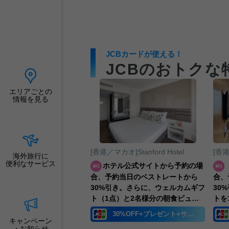
JCBカードが使える！
JCBのおトクな
エリアごとの
情報を見る
オ]Di Fu Lou
[香港／マカオ]Stanford Hotel
海外旅行に
便利なサービス
用代金から15%引き。
ホテル公式サイトから予約の場
合、予約当日のベストレートから
合、
30%引き。さらに、ウェルカムギフ
30
ト（1点）と2名様分の朝食ビュッ
トを
フェ付き。
らア
%OFF
30%OFF+プレゼント+サービス
Ro
キャンペーン
・お知らせ