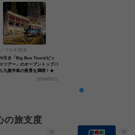
港／マカオ]香港
%引き「Big Bus Tours/ビッ
スツアー」のオープントップバ
ら九龍半島の夜景を満喫！★
2026/05/21
心の旅支度