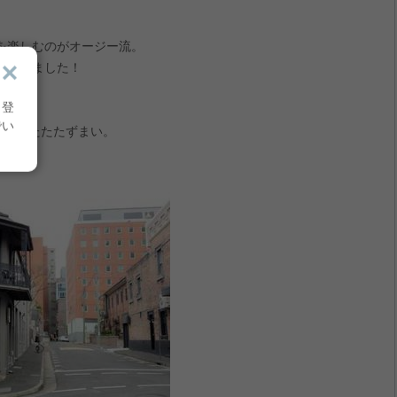
を楽しむのがオージー流。
ってきました！
り登
でい
りとしたたたずまい。