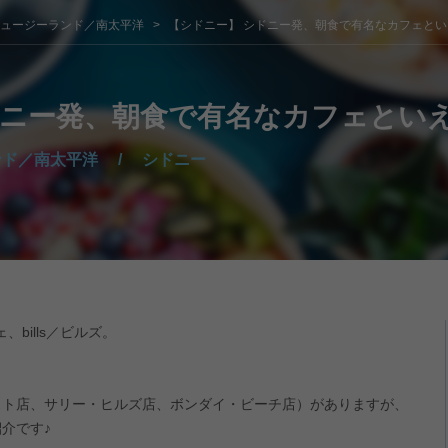
ニュージーランド／南太平洋
【シドニー】 シドニー発、朝食で有名なカフェといえば
ニー発、朝食で有名なカフェといえば「
ンド／南太平洋
/
シドニー
bills／ビルズ。
スト店、サリー・ヒルズ店、ボンダイ・ビーチ店）がありますが、
介です♪