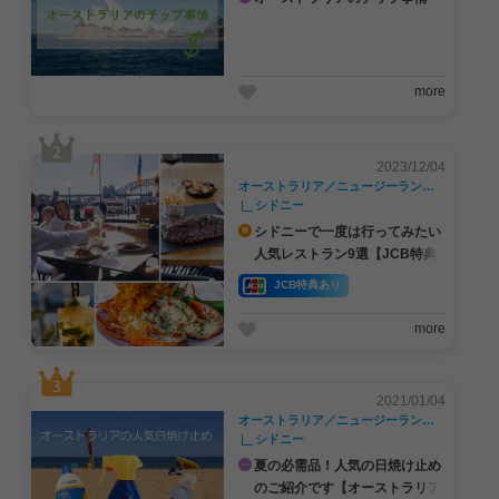
more
2023/12/04
オーストラリア／ニュージーランド／南太平洋
シドニー
シドニーで一度は行ってみたい
人気レストラン9選【JCB特典
情報あり】
JCB特典あり
more
2021/01/04
#JCBプラザ
#アフタヌーンティー
#グア
オーストラリア／ニュージーランド／南太平洋
シドニー
夏の必需品！人気の日焼け止め
のご紹介です【オーストラリア