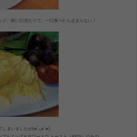
ッグ。軽い口当たりで、一口食べたら止まらない！
(๑´ڡ`๑)
てしまいましたが
、
ンブルエッグ＆サワードウ トースト（A$15）のみの