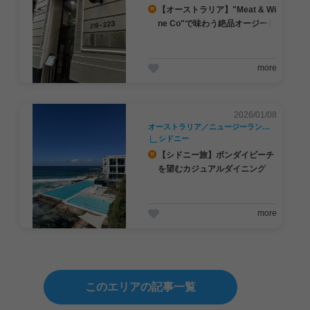
【オーストラリア】"Meat & Wi
ne Co"で味わう絶品オージービ
ーフ
more
2026/01/08
オーストラリア／ニュージーランド／南太平洋
シドニー
【シドニー旅】ボンダイビーチ
を望むカジュアルダイニング「
The Bergs Bistro（ザ・バーグ
ス・ビストロ）」
more
このエリアの記事一覧