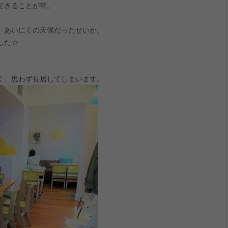
できることが常。
、あいにくの天候だったせいか、
した☆
く、思わず長居してしまいます。