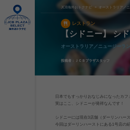
JCB海外おトクナビ
オーストラリア／
レストラン
【シドニー】 シド
オーストラリア／ニュージーラ
投稿者：
ＪＣＢプラザスタッフ
日本でもすっかりおなじみになったカフェ、
実はここ、シドニーが発祥なんです！
シドニーには現在3店舗（ダーリンハー
今回はダーリンハーストにある1号店の紹