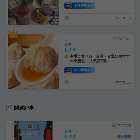
れ！
JCB特典あり
more
2025/11/21
台湾
台北
本場で食べる！台湾・台北のおすす
め小籠包 ～人気店7選～
JCB特典あり
more
関連記事
2026/07/28
台湾
他7都市
台北