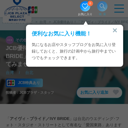
0
お気に入り
検索
JCB海外おトクナビ
台湾
JCB優待あり！「アイヴィ・ブライド／IVY B
便利なお気に入り機能！
その他
2026/07/08
気になるお店やスタッフブログをお気に入り登
JCB優待あり！「アイヴィ・ブライド／IVY
録しておくと、旅行の計画中から旅行中までい
BRIDE」スタジオで美しい一瞬を写真に残し
つでもチェックできます。
てみませんか
台湾
/
台北
JCB特典あり
お気に入り追加
投稿者：
JCBプラザ・スタッフ
「
アイヴィ・ブライド／IVY BRIDE
」は台北のウエディング･フ
ォト・スタジオ・ストリートとして有名な「愛国東路」あります