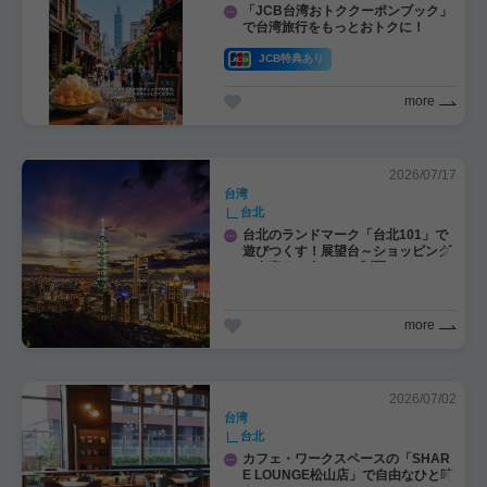
「JCB台湾おトククーポンブック」
で台湾旅行をもっとおトクに！
JCB特典あり
more
2026/07/17
台湾
台北
台北のランドマーク「台北101」で
遊びつくす！展望台～ショッピング
～食事まで全フロア制覇！
more
2026/07/02
台湾
台北
カフェ・ワークスペースの「SHAR
E LOUNGE松山店」で自由なひと時