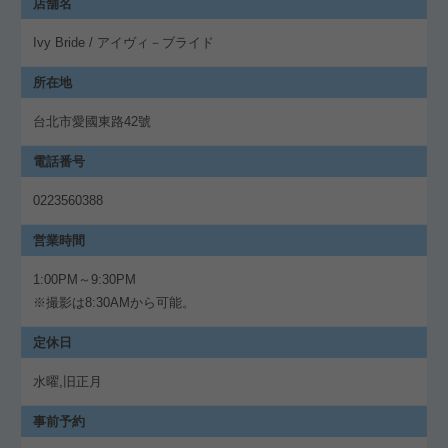
店舗名
Ivy Bride / アイヴィ－ブライド
所在地
台北市愛國東路42號
電話番号
0223560388
営業時間
1:00PM～9:30PM
※撮影は8:30AMから可能。
定休日
水曜,旧正月
事前予約