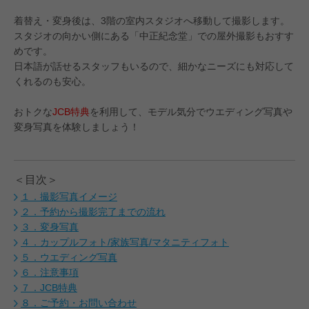
着替え・変身後は、3階の室内スタジオへ移動して撮影します。
スタジオの向かい側にある「中正紀念堂」での屋外撮影もおすす
めです。
日本語が話せるスタッフもいるので、細かなニーズにも対応して
くれるのも安心。
#JCBプラザ
#アフタヌーンティー
#グアム
#ステーキ
おトクな
JCB特典
を利用して、モデル気分でウエディング写真や
変身写真を体験しましょう！
＜目次＞
１．撮影写真イメージ
２．予約から撮影完了までの流れ
３．変身写真
４．カップルフォト/家族写真/マタニティフォト
５．ウエディング写真
６．注意事項
７．JCB特典
８．ご予約・お問い合わせ