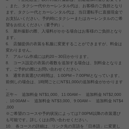
。また、タクシー代やカーレンタル代は、お客様のご負担となり
ます。タクシー代とカーレンタル代は、当日運転手に直接現金で
お支払いください。予約時にタクシーまたはカーレンタルのご希
望をお伝えください（要予約）。
5. 屋外撮影の際、入場料がかかる場合はお客様のご負担となり
ます。
6. 店舗提供の衣装を私服に変更することができますが、料金は
変わりません。
7. アルバム作成には約20～30日かかります。
8. コース設定の衣装の着数を追加する場合は、別料金となりま
す。ご予約の際にお問い合わせください。
9. 通常衣装選びの時間は、1:00PM～7:00PMとなっています。
前倒しの場合は、1時間ごとにNT$1,000の追加料金がかかります
。
正午～ 追加料金 NT$1,000、11:00AM～ 追加料金 NT$2,000
、10:00AM～ 追加料金 NT$3,000、9:00AM～ 追加料金 NT$4
,000
※ご希望のコースや予約状況によっては7:00PM以降の衣装選び
も可能です。詳しくはお問い合わせください。
10. 各コースの詳細は、リンク先の言語を「日本語」に変更し