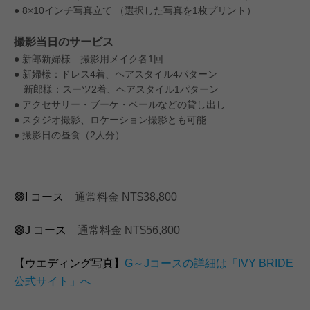
● 8×10インチ写真立て （選択した写真を1枚プリント）
撮影当日のサービス
● 新郎新婦様 撮影用メイク各1回
● 新婦様：ドレス4着、ヘアスタイル4パターン
新郎様：スーツ2着、ヘアスタイル1パターン
● アクセサリー・ブーケ・ベールなどの貸し出し
● スタジオ撮影、ロケーション撮影とも可能
● 撮影日の昼食（2人分）
🟣I コース
通常料金 NT$38,800
🟣J コース
通常料金 NT$56,800
【ウエディング写真】
G～Jコースの詳細は「IVY BRIDE
公式サイト」へ