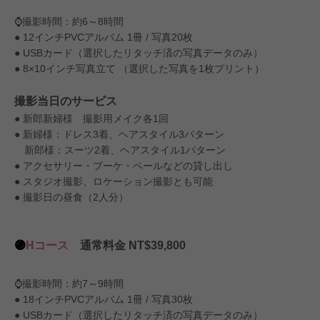
⌚️撮影時間：約6～8時間
● 12インチPVCアルバム 1冊 / 写真20枚
● USBカード（選択したリタッチ済の写真データのみ）
● 8×10インチ写真立て （選択した写真を1枚プリント）
撮影当日のサービス
● 新郎新婦様 撮影用メイク各1回
● 新婦様：ドレス3着、ヘアスタイル3パターン
新郎様：スーツ2着、ヘアスタイル1パターン
● アクセサリー・ブーケ・ベールなどの貸し出し
● スタジオ撮影、ロケーション撮影とも可能
● 撮影日の昼食（2人分）
🟣
Hコース
通常料金 NT$39,800
⌚️撮影時間：約7～9時間
● 18インチPVCアルバム 1冊 / 写真30枚
● USBカード（選択したリタッチ済の写真データのみ）