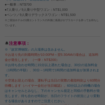
●一般車：NT$700
●7人乗り／9人乗り中型ワゴン：NT$1,000
●ベンツ／9人乗りデラックスワゴン：NT$1,500
※ご宿泊ホテルの1階エントランスの外側に係員ががプラカードを持ってお待ちし
ています。
🔔
注意事項：
※『故宮博物院』の入場券は含みません。
※お送り先の到着時間が10:00PM～翌5:30AMの場合は、追加料
金が発生します。（一律：NT$200）
※お待ち合わせ時間に15分以上遅れた場合は、30分の追加料金
（1時間の半額）、30分～1時間で1時間の追加料金が加算されま
す。
※空港お迎えの場合、運転手は当日の実際の着陸時刻より60間分
待機します（ハイヤー会社が当日確認）。
60分以上の待機の場合
はキャンセルとみなし、下のキャンセル規定と同様の手数料が発
生します。待ち合わせ時刻が、当日のフライトの状況により変動
する場合がありますのでご注意ください。