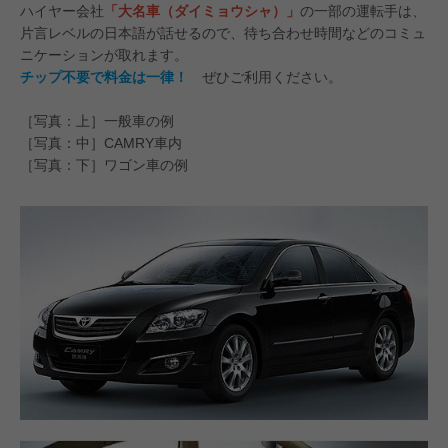
ハイヤー会社
「大名車（ダイミョウシャ）」
の一部の運転手は、
片言レベルの日本語が話せるので、待ち合わせ時間などのコミュ
ニケーションが取れます。
チップ不要で料金は一律！
ぜひご利用ください。
［写真：上］一般車の例
［写真：中］CAMRY車内
［写真：下］ワゴン車の例