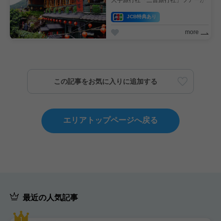
⼤⼿旅⾏社「三普旅⾏社」ツアーが
おすすめ！人気映画のモデルになっ
たといわれている「九份（九分）」
JCB特典あり
ツアーが⼤⼈気。台北郊外の街「十
分」で天燈上げが体験できるツアー
more
も⼈気上昇中です。ただいま、ツア
ーでJCB特典を実施しています。ぜ
ひご利⽤ください！
この記事をお気に入りに追加する
エリアトップページへ戻る
最近の人気記事