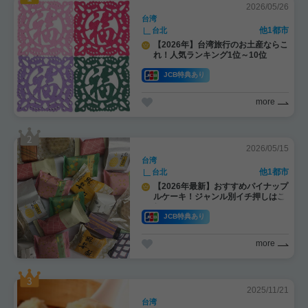
2026/05/26
台湾
他1都市
台北
【2026年】台湾旅行のお土産ならこ
れ！人気ランキング1位～10位
JCB特典あり
more
2026/05/15
台湾
他1都市
台北
【2026年最新】おすすめパイナップ
ルケーキ！ジャンル別イチ押しはこ
れ！
JCB特典あり
more
2025/11/21
台湾