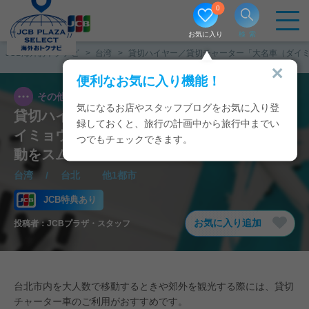
0
お気に入り
検索
JCB海外おトクナビ
台湾
貸切ハイヤー／貸切チャーター「大名車（ダイ
便利なお気に入り機能！
その他
2025/10/29
気になるお店やスタッフブログをお気に入り登
貸切ハイヤー／貸切チャーター「大名車（ダ
録しておくと、旅行の計画中から旅行中までい
イミョウシャ）」で台北、桃園、九分での移
つでもチェックできます。
動をスムーズに！
台湾
/
台北
他1都市
JCB特典あり
お気に入り追加
投稿者：
JCBプラザ・スタッフ
台北市内を大人数で移動するときや郊外を観光する際には、貸切
チャーター車のご利用がおすすめです。