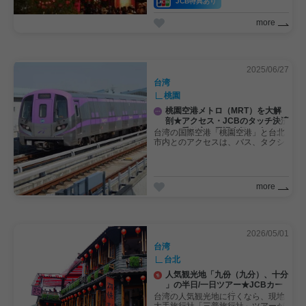
JCB特典あり
片道1時間15分ほどかかりますが、
世界各国の観光客に愛され毎日とて
more
もにぎやかです😊では、JCBプラザ
ラウンジ・台北スタッフと一緒に九
分へOne Day Tripに出かけましょう
～～！
2025/06/27
台湾
桃園
桃園空港メトロ（MRT）を大解
剖★アクセス・JCBのタッチ決済
での乗り方・周辺人気スポットを
台湾の国際空港「桃園空港」と台北
ご紹介
市内とのアクセスは、バス、タクシ
ー、高速鉄道（新幹線）などの交通
手段がありましたが、2017年に桃園
空港メトロ（MRT）が開通して、さ
らに便利になりました。今回は桃園
more
空港メトロ（MRT）について詳しく
ご紹介します。また桃園空港第2タ
ーミナル、周辺の人気スポットもあ
わせてレポートします！
2026/05/01
台湾
台北
人気観光地「九份（九分）、十分
」の半日/一日ツアー★JCBカー
ドで5〜10%オフ★
台湾の人気観光地に行くなら、現地