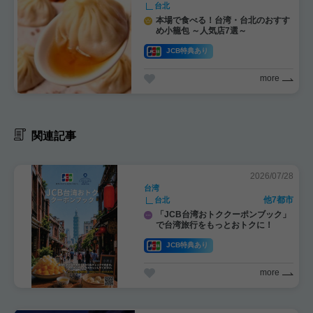
台北
本場で食べる！台湾・台北のおすす
め小籠包 ～人気店7選～
JCB特典あり
more
関連記事
2026/07/28
台湾
他7都市
台北
「JCB台湾おトククーポンブック」
で台湾旅行をもっとおトクに！
JCB特典あり
more