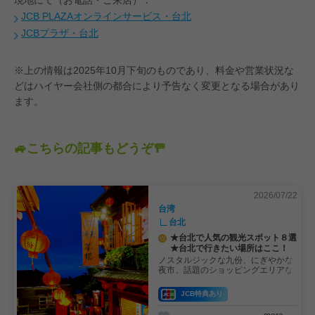
現地にて（お電話・ご来店）：
JCB PLAZAオンラインサービス・台北
JCBプラザ・台北
※上の情報は2025年10月下旬のものであり、料金や営業状況な
どはハイヤー会社側の都合により予告なく変更となる場合があり
ます。
🚙こちらの記事もどうぞ🚥
2026/07/22
台湾
台北
★台北で人気の観光スポット８選
★台北で行きたい場所はここ！
ノスタルジックな九份、にぎやかな
夜市、話題のショッピングエリアな
ど台北には観光スポットがたくさん
あります。魅力のつきない台湾・台
JCB特典あり
北で、いま行ってみたい場所をまと
めてご紹介します。