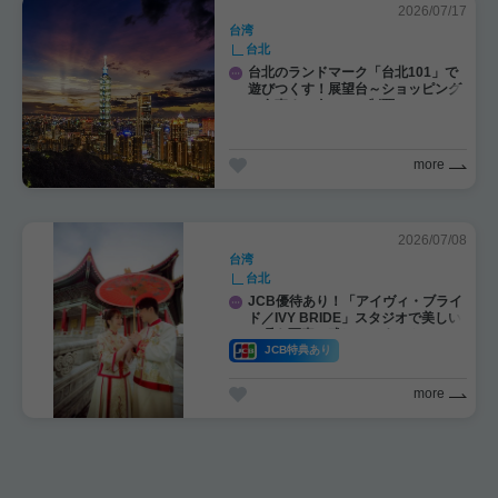
2026/07/17
台湾
台北
台北のランドマーク「台北101」で
遊びつくす！展望台～ショッピング
～食事まで全フロア制覇！
more
2026/07/08
台湾
台北
JCB優待あり！「アイヴィ・ブライ
ド／IVY BRIDE」スタジオで美しい
一瞬を写真に残してみませんか
JCB特典あり
more