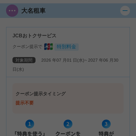
大名租車
JCBおトクサービス
クーポン提示で
特別料金
対象期間
2026
年
07
月
01
日(水)~
2027
年
06
月
30
日(水)
クーポン提示タイミング
提示不要