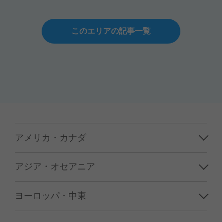
このエリアの記事一覧
アメリカ・カナダ
ハワイ
アジア・オセアニア
グアム／サイパン
韓国
ヨーロッパ・中東
アメリカ本土
台湾
フランス