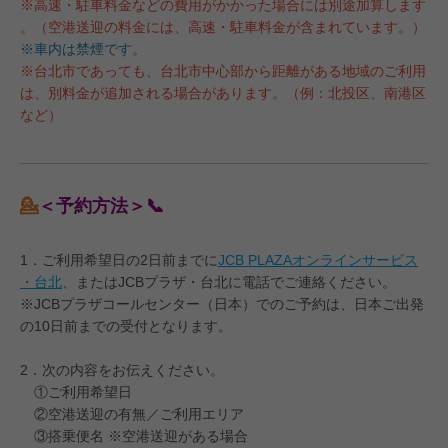
※高速・駐車料金などの費用がかかった場合には別途加算します
。（空港送迎の料金には、高速・駐車料金が含まれています。）
※車内は禁煙です。
※台北市であっても、台北市中心部から距離がある地域のご利用
は、別料金が追加される場合があります。（例：北投区、南港区
など）
💁
＜予約方法＞📞
1．ご利用希望日の2日前までに
JCB PLAZAオンラインサービス
・台北
、またはJCBプラザ・台北に電話でご連絡ください。
※JCBプラザコールセンター（日本）でのご予約は、日本ご出発
の10日前までの受付となります。
2．次の内容をお伝えください。
①ご利用希望日
②空港送迎の有無／ご利用エリア
③搭乗便名 ※空港送迎がある場合