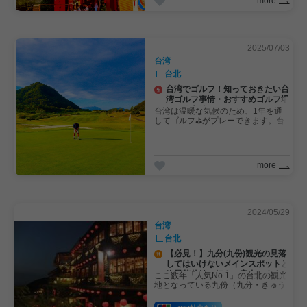
more
2025/07/03
台湾
台北
台湾でゴルフ！知っておきたい台
湾ゴルフ事情・おすすめゴルフ場
・予約方法
台湾は温暖な気候のため、1年を通
してゴルフ⛳️がプレーできます。台
北から車で1時間ほどの場所にゴル
フ場がたくさんあり、料金も比較的
リーズナブルです。日本とは違う台
湾のゴルフ事情とおすすめゴルフ場
more
、予約方法を紹介します。
2024/05/29
台湾
台北
【必見！】九分(九份)観光の見落
してはいけないメインスポットと
絶景茶芸館２軒をご案内しますー
ここ数年「人気No.1」の台北の観光
！
地となっている九份（九分・きゅう
ふん）に行ったことはありますか？
台北市内から少し離れているため、