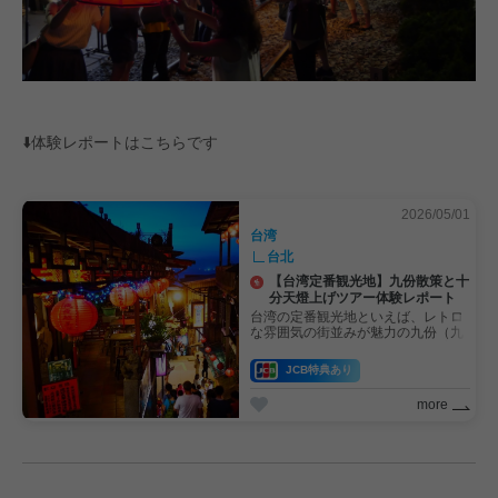
⬇️体験レポートはこちらです
2026/05/01
台湾
台北
【台湾定番観光地】九份散策と十
分天燈上げツアー体験レポート
台湾の定番観光地といえば、レトロ
な雰囲気の街並みが魅力の九份（九
分・きゅうふん）と十分。 「効率よ
く観光したい」「自分で電車やバス
JCB特典あり
で行くのは心配…」という方には、
現地大手旅行代理店「三普旅行社」
more
主催の「ナルワントツアー」がおす
すめ。JCB特典コードの利用で、お
トクにオンライン予約ができます。