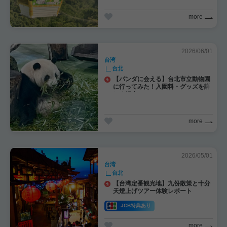
more
2026/06/01
台湾
台北
【パンダに会える】台北市立動物園
に行ってみた！入園料・グッズを詳
しく紹介
more
2026/05/01
台湾
台北
【台湾定番観光地】九份散策と十分
天燈上げツアー体験レポート
JCB特典あり
more