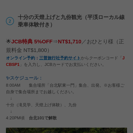
十分の天燈上げと九份観光（平渓ローカル線
乗車体験付き）
🌟
JCB特典 5%OFF
⇒
NT$1,710
／おひとり様（正
規料金 NT$1,800）
オンライン予約
：
三普旅行社予約サイト
からクーポンコード「
J
CBSP1
」を入力し、JCBカードでお支払いください。
✨スケジュール：
8:00AM 集合場所「台北駅東一門」集合、出発。※お客様ご
自身で集合場所までお越しください。
↓
十分（滝見学、天燈上げ体験）、九份
↓
4:20PM頃
台北101で解散