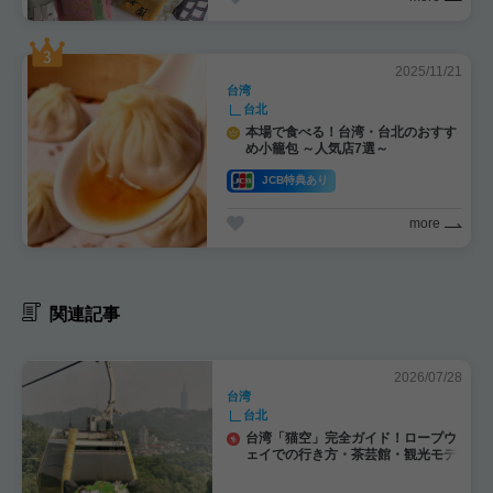
2025/11/21
台湾
台北
本場で食べる！台湾・台北のおすす
め小籠包 ～人気店7選～
JCB特典あり
more
関連記事
2026/07/28
台湾
台北
台湾「猫空」完全ガイド！ロープウ
ェイでの行き方・茶芸館・観光モデ
ルコース