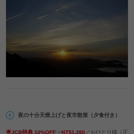
夜の十分天燈上げと夜市散策（夕食付き）
🌟JCB特典 10%OFF
⇒
NT$1,260
／おひとり様（正