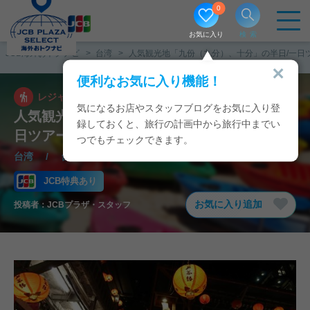
0
お気に入り
検索
JCB海外おトクナビ
台湾
人気観光地「九份（九分）、十分」の半日/一日ツ
便利なお気に入り機能！
レジャー
2026/05/01
気になるお店やスタッフブログをお気に入り登
人気観光地「九份（九分）、十分」の半日/一
録しておくと、旅行の計画中から旅行中までい
日ツアー★JCBカードで5〜10%オフ★
つでもチェックできます。
台湾
/
台北
JCB特典あり
お気に入り追加
投稿者：
JCBプラザ・スタッフ