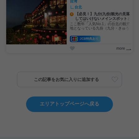
台湾
た目だけでなく味も本格的。女子旅
にもおすすめのお店です。
台北
【必見！】九分(九份)観光の見落
してはいけないメインスポットと
絶景茶芸館２軒をご案内しますー
ここ数年「人気No.1」の台北の観光
！
地となっている九份（九分・きゅう
ふん）に行ったことはありますか？
台北市内から少し離れているため、
JCB特典あり
片道1時間15分ほどかかりますが、
世界各国の観光客に愛され毎日とて
more
もにぎやかです😊では、JCBプラザ
ラウンジ・台北スタッフと一緒に九
分へOne Day Tripに出かけましょう
～～！
この記事をお気に入りに追加する
エリアトップページへ戻る