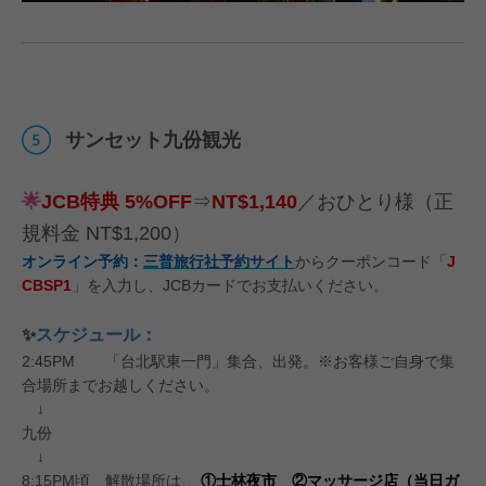
サンセット九份観光
🌟
JCB特典 5%OFF
⇒
NT$1,140
／おひとり様（正
規料⾦ NT$1,200）
オンライン予約：
三普旅行社予約サイト
からクーポンコード「
J
CBSP1
」を入力し、JCBカードでお支払いください。
✨
スケジュール：
2:45PM 「台北駅東一門」集合、出発。※お客様ご自身で集
合場所までお越しください。
↓
九份
↓
8:15PM頃 解散場所は、
①士林夜市 ②マッサージ店（当日ガ