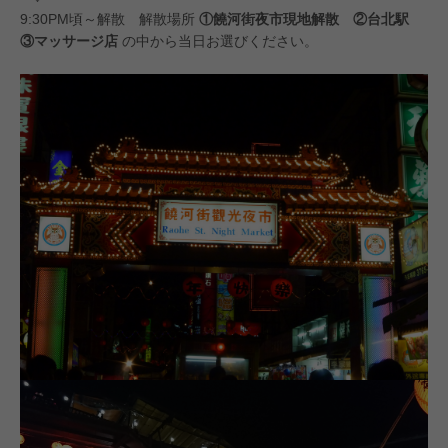
9:30PM頃～解散 解散場所
①饒河街夜市現地解散 ②台北駅
③マッサージ店
の中から当日お選びください。