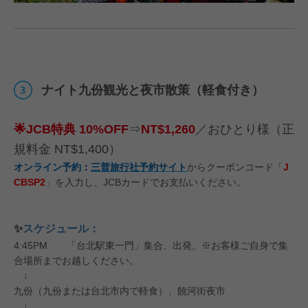
ナイト九份観光と夜市散策（軽食付き）
🌟JCB特典 10%OFF
⇒
NT$1,260
／おひとり様（正
規料金 NT$1,400）
オンライン予約
：
三普旅行社予約サイト
からクーポンコード「
J
CBSP2
」を入力し、JCBカードでお支払いください。
✨
スケジュール：
4:45PM 「台北駅東一門」集合、出発。※お客様ご自身で集
合場所までお越しください。
↓
九份（九份または台北市内で軽食）、饒河街夜市
↓