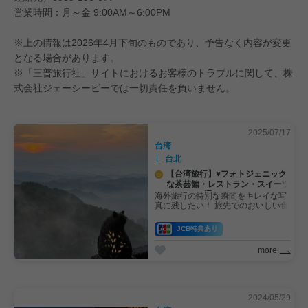
営業時間：月～金 9:00AM～6:00PM
※上の情報は2026年4月下旬のものであり、予告なく内容が変更
となる場合があります。
※「三普旅行社」サイトにおけるお客様のトラブルに関して、株
式会社ジェーシービーでは一切責任を負いません。
2025/07/17
台湾
台北
【台湾旅行】♥フォトジェニック
な茶芸館・レストラン・スイーツ
・カフェ7選
海外旅行の特別な瞬間をキレイな写
真に残したい！ 旅先でのおいしい食
事やそこで見えた景色を撮影するの
は、旅行の楽しみのひとつですね。
JCB特典あり
美食天国の台湾は小籠包や麺類など
伝統的な食のイメージがありますが
more
、 おしゃれでフォトジェニック📷な
カフェやレストランも多いんです。
そこで今回は「フォトジェニック」
をキーワードに、台北でおすすめの
オシャレレストラン、スイーツ、カ
2024/05/29
フェなどを7店舗ご紹介します💐 見