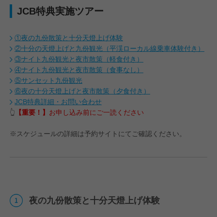
JCB特典実施ツアー
①夜の九份散策と十分天燈上げ体験
②十分の天燈上げと九份観光（平渓ローカル線乗車体験付き）
③ナイト九份観光と夜市散策（軽食付き）
④ナイト九份観光と夜市散策（食事なし）
#JCBプラザ
#アフタヌーンティー
#グアム
#ステーキ
⑤サンセット九份観光
⑥夜の十分天燈上げと夜市散策（夕食付き）
JCB特典詳細・お問い合わせ
👆
【重要！】
お申し込み前にご一読ください
※スケジュールの詳細は予約サイトにてご確認ください。
夜の九份散策と十分天燈上げ体験