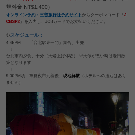
規料⾦ NT$1,400）
オンライン予約：
三普旅行社予約サイト
からクーポンコード「
J
CBSP2
」を入力し、JCBカードでお支払いください。
✨
スケジュール：
4:45PM 「台北駅東一門」集合、出発。
↓
台北市内夕食、十分（天燈上げ体験） ※天候が悪い時は老街散
策となります
↓
9:00PM頃 寧夏夜市到着後、
現地解散
（ホテルへの送迎はあり
ません）