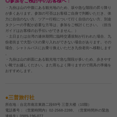
◎参加をご検討中のお客様へ：
・九份は山の中腹にある観光地のため、坂や急な階段の昇り降り
が多くあります。参加の可否はお客様ご自身で判断いただき、体
力に自信のない方、ツアー行程について行く自信のない方、別途
タクシーの手配が必要な方等は、参加をご検討ください。（担当
ガイドはお客様のお手伝いができません。）
・土日または台湾の連休期間に臨時交通規制が行われた場合、九
份老街まで大型バスの乗り入れができない場合があります。その
場合、シャトルバスにお乗り換えいただき九份老街へ移動します
。
・九份は山の斜面にある観光地で急な階段が多いため、歩きやす
い靴でお越しください。また雨もよく降りますので雨具の準備を
おすすめします。
●三普旅行社
所在地：台北市南京東路二段69号 三普大楼（10階）
電話番号：（営業時間内）02-2568-2288、（営業時間外の緊急
連絡先）0989-196-077