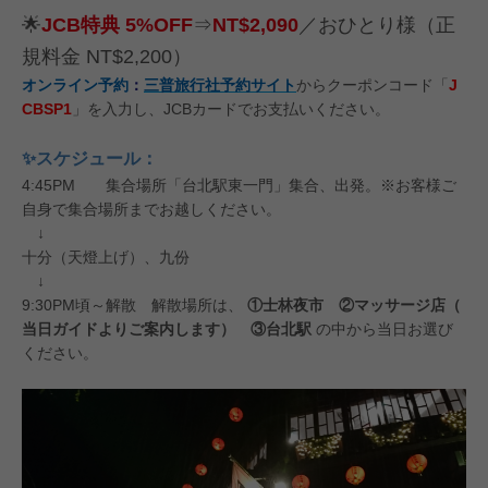
🌟
JCB特典 5%OFF
⇒
NT$2,090
／おひとり様（正
規料金 NT$2,200）
オンライン予約
：
三普旅行社予約サイト
からクーポンコード「
J
CBSP1
」を入力し、JCBカードでお支払いください。
✨スケジュール：
4:45PM 集合場所「台北駅東一門」集合、出発。※お客様ご
自身で集合場所までお越しください。
↓
十分（天燈上げ）、九份
↓
9:30PM頃～解散 解散場所は、
①士林夜市 ②マッサージ店（
当日ガイドよりご案内します） ③台北駅
の中から当日お選び
ください。