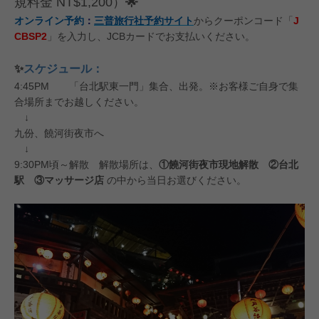
規料金 NT$1,200）
🌟
オンライン予約
：
三普旅行社予約サイト
からクーポンコード「
J
CBSP2
」を入力し、JCBカードでお支払いください。
✨
スケジュール：
4:45PM 「台北駅東一門」集合、出発。※お客様ご自身で集
合場所までお越しください。
↓
九份、饒河街夜市へ
↓
9:30PM頃～解散 解散場所は、
①饒河街夜市現地解散 ②台北
駅 ③マッサージ店
の中から当日お選びください。