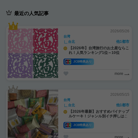
最近の人気記事
2026/05/26
台湾
他1都市
台北
【2026年】台湾旅行のお土産ならこ
れ！人気ランキング1位～10位
JCB特典あり
more
2026/05/15
台湾
他1都市
台北
【2026年最新】おすすめパイナップ
ルケーキ！ジャンル別イチ押しはこ
れ！
JCB特典あり
more