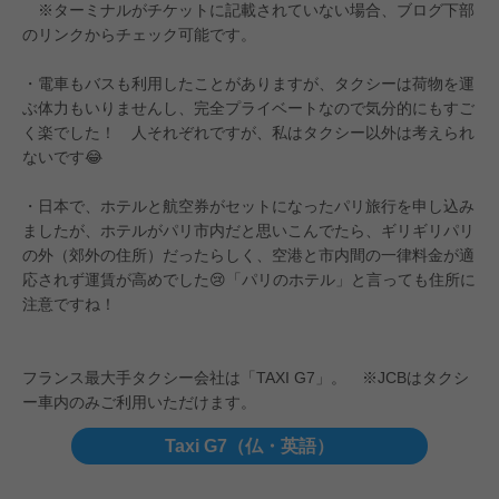
※ターミナルがチケットに記載されていない場合、ブログ下部
のリンクからチェック可能です。
・電車もバスも利用したことがありますが、タクシーは荷物を運
ぶ体力もいりませんし、完全プライベートなので気分的にもすご
く楽でした！ 人それぞれですが、私はタクシー以外は考えられ
ないです😂
・日本で、ホテルと航空券がセットになったパリ旅行を申し込み
ましたが、ホテルがパリ市内だと思いこんでたら、ギリギリパリ
の外（郊外の住所）だったらしく、空港と市内間の一律料金が適
応されず運賃が高めでした😢「パリのホテル」と言っても住所に
注意ですね！
フランス最大手タクシー会社は「TAXI G7」。 ※JCBはタクシ
ー車内のみご利用いただけます。
Taxi G7（仏・英語）