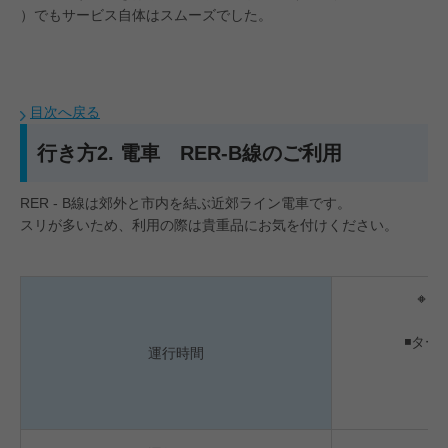
）でもサービス自体はスムーズでした。
目次へ戻る
行き方2. 電車 RER-B線のご利用
RER - B線は郊外と市内を結ぶ近郊ライン電車です。
スリが多いため、利用の際は貴重品にお気を付けください。
🔸
パ
◾️ターミ
運行時間