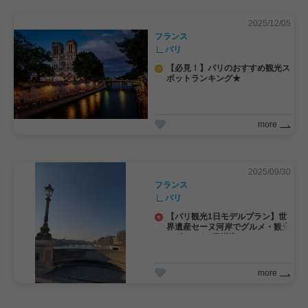
2025/12/05
フランス
パリ
【必見！】パリのおすすめ観光ス
ポットランキング★
more
2025/09/30
フランス
パリ
【パリ観光1日モデルプラン】世
界遺産セーヌ河岸でグルメ・観光
スポットを1日満喫！
more