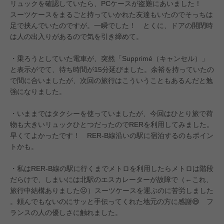
リュックを確認していたら、PCケースが盗難にあいました！
スーツケースをまるごと持っていかれた友達もいたのでそっちは
足で挟んでいたのですが。一瞬でした！ とくに、ドアの開閉時
は人の出入りがあるので気を引き締めて。
・乗ろうとしていた電車が、突然「Supprimé（キャンセル）」
と表示がでて、待ち時間が15分延びました。余裕を持っていたの
で間に合いましたが、次回の旅行はこういうこともあるんだと勉
強になりました。
・いままではタクシーを使っていましたが、今回はひとり旅で荷
物も大きいリュックひとつだったのでRERを利用してみました。
早くてよかったです！ RER-B線沿いの駅に宿泊するのもポイン
トかも。
・私はRER-B線の駅に行くまでメトロを利用したらメトロは階段
だらけで、しまいには北駅のエスカレーターが故障で（←これ、
旅行中結構ありました😖）スーツケースを運ぶのに苦労しました
。頼んでもないのにサッと手伝ってくれた地元の方に感謝😄 フ
ランスの人の優しさに触れました。