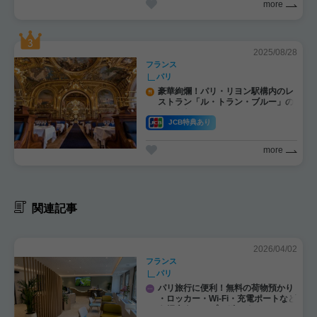
more
2025/08/28
フランス
パリ
豪華絢爛！パリ・リヨン駅構内のレ
ストラン「ル・トラン・ブルー」の
おトクなJCBスペシャルメニューが
大好評！
JCB特典あり
more
関連記事
2026/04/02
フランス
パリ
パリ旅行に便利！無料の荷物預かり
・ロッカー・Wi-Fi・充電ポートなど
を紹介｜JCBプラザ ラウンジ