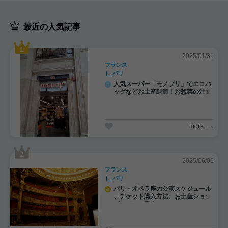
最近の人気記事
2025/01/31
フランス
パリ
人気スーパー「モノプリ」でエコバ
ッグなどお土産調達！お惣菜の注文
にチャレンジ！
more
2025/06/06
フランス
パリ
パリ・オペラ座の公演スケジュール
、チケット購入方法、お土産ショッ
プなどのご案内！