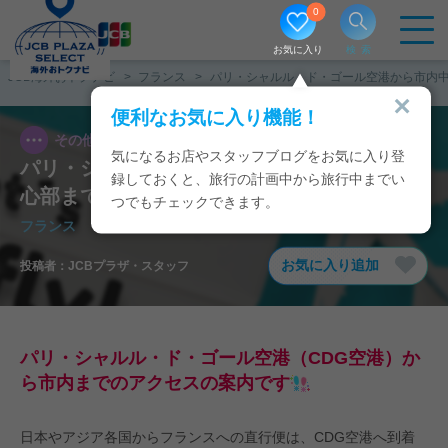
0
お気に入り
検索
JCB海外おトクナビ
フランス
パリ・シャルル・ド・ゴール空港から市内
便利なお気に入り機能！
その他
2026/03/24
気になるお店やスタッフブログをお気に入り登
パリ・シャルル・ド・ゴール空港から市内中
録しておくと、旅行の計画中から旅行中までい
心部までのアクセスをご紹介
つでもチェックできます。
フランス
/
パリ
お気に入り追加
投稿者：
JCBプラザ・スタッフ
パリ・シャルル・ド・ゴール空港（CDG空港）か
ら市内までのアクセスの案内です
日本やアジア各国からフランスへの直行便は、CDG空港へ到着