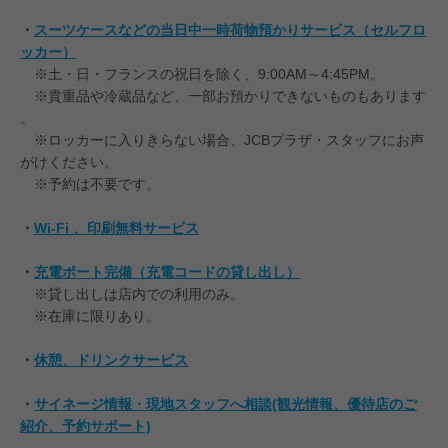
・
スーツケースなどの当日中一時荷物預かりサービス（セルフロ
ッカー）
※土・日・フランスの祝日を除く、9:00AM～4:45PM。
※貴重品や冷蔵品など、一部お預かりできないものもあります
。
※ロッカーに入りきらない場合、JCBプラザ・スタッフにお声
がけください。
※予約は不要です。
・
Wi-Fi 、印刷無料サービス
・
充電ポート完備（充電コードの貸し出し）
※貸し出しは店内での利用のみ。
※在庫に限りあり。
・
休憩、ドリンクサービス
・
サイネージ情報・現地スタッフへ相談(観光情報、優待店のご
紹介、予約サポート)