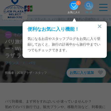
0
お気に入り
検索
JCB海外おトクナビ
フランス
パリ旅行に便利！無料の荷物預かり・ロッカー
便利なお気に入り機能！
その他
2026/04/02
気になるお店やスタッフブログをお気に入り登
パリ旅行に便利！無料の荷物預かり・ロッカ
録しておくと、旅行の計画中から旅行中までい
ー・Wi-Fi・充電ポートなどを紹介｜JCBプ
つでもチェックできます。
ラザ ラウンジ
フランス
/
パリ
お気に入り追加
投稿者：
JCBプラザ・スタッフ
パリ到着後、まず何をすればいいか迷っていませんか？
初めてのパリ旅行では、観光プランや、移動方法など、到着後に