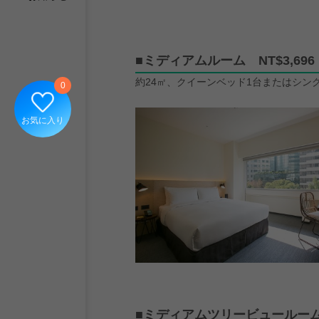
■ミディアムルーム NT$3,696
約24㎡、クイーンベッド1台またはシン
0
お気に入り
■ミディアムツリービュールーム N