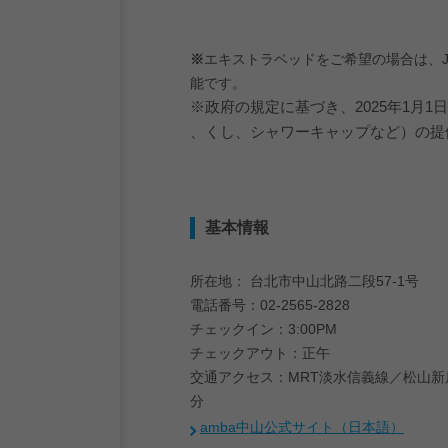
※
エキストラベッドをご希望の場合は、J
能です。
※政府の規定に基づき、
2025
年
1
月
1
日
、くし、シャワーキャップなど）の提
基本情報
所在地： 台北市中山北路二段57-1号
電話番号：02-2565-2828
チェックイン：3:00PM
チェックアウト：正午
交通アクセス：MRT淡水信義線／松山新
分
amba中山公式サイト（日本語）