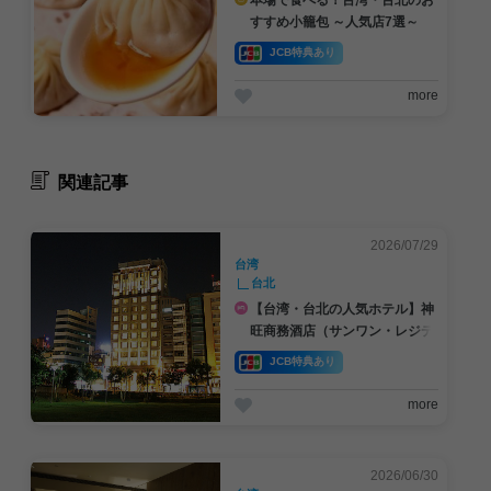
本場で食べる！台湾・台北のお
すすめ小籠包 ～人気店7選～
JCB特典あり
more
関連記事
2026/07/29
台湾
台北
【台湾・台北の人気ホテル】神
旺商務酒店（サンワン・レジデ
ンス・台北）JCBカードでNT$
JCB特典あり
4,730～
more
2026/06/30