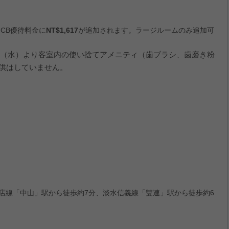
CB優待料金に
NT$1,617
が追加されます。ラージルームのみ追加可
（水）より客室内の使い捨てアメニティ（歯ブラシ、歯磨き粉
供はしていません。
店線「中山」駅から徒歩約7分、淡水信義線「雙連」駅から徒歩約6