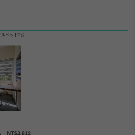
グルベッド2台
T$3,812