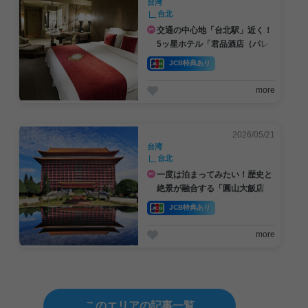
台湾
台北
交通の中心地「台北駅」近く！
5ッ星ホテル「君品酒店（パレ
・デ・シン）」【JCB特典あり
JCB特典あり
】
more
2026/05/21
台湾
台北
一度は泊まってみたい！歴史と
絶景が融合する「圓山大飯店（
グランドホテル）」の魅力をご
JCB特典あり
紹介【JCB特典あり】
more
このエリアの記事一覧