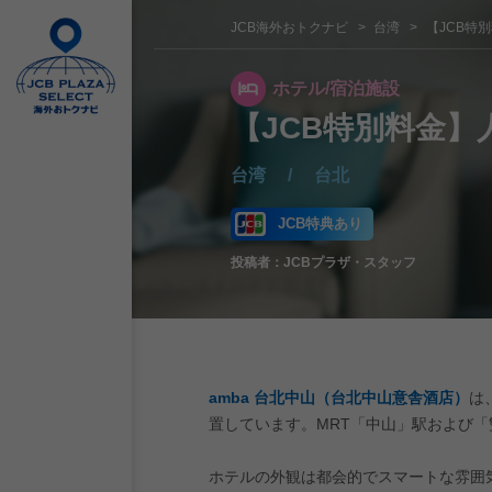
JCB海外おトクナビ
台湾
【JCB特別
ホテル/宿泊施設
【JCB特別料金】人
台湾
/
台北
JCB特典あり
投稿者：
JCBプラザ・スタッフ
amba 台北中山（台北中山意舎酒店）
は
置しています。MRT「中山」駅および
ホテルの外観は都会的でスマートな雰囲