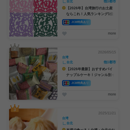
他1都市
台北
【2026年】台湾旅行のお土産
ならこれ！人気ランキング1位
～10位
JCB特典あり
more
2026/05/15
台湾
他1都市
台北
【2026年最新】おすすめパイ
ナップルケーキ！ジャンル別イ
チ押しはこれ！
JCB特典あり
more
#JCBプラザ
#アフタヌーンティー
#
2025/11/21
台湾
台北