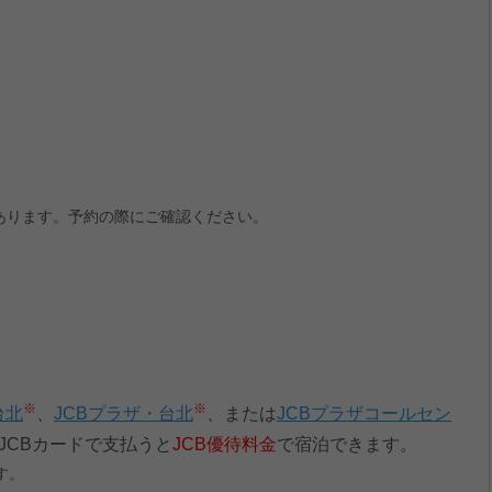
あります。予約の際にご確認ください。
※
※
台北
、
JCBプラザ・台北
、または
JCBプラザコールセン
JCBカードで支払うと
JCB優待料金
で宿泊できます。
す。