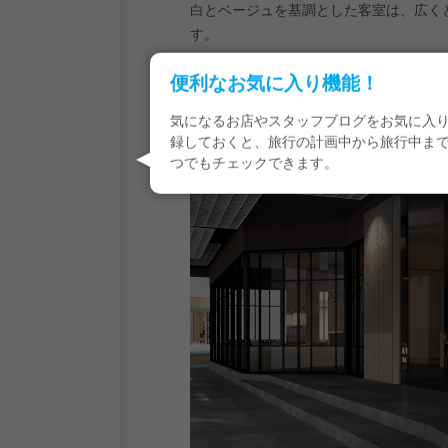
白とベージュを基調とした客室は、広く
す。
便利なお気に入り機能！
いまなら
amba中山
が、おトクな
JCB会
気になるお店やスタッフブログをお気に入
録しておくと、旅行の計画中から旅行中ま
つでもチェックできます。