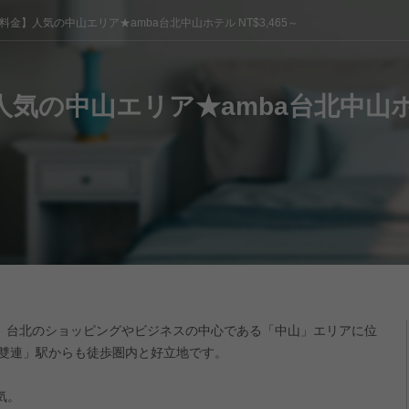
料金】人気の中山エリア★amba台北中山ホテル NT$3,465～
気の中山エリア★amba台北中山ホテル
、台北のショッピングやビジネスの中心である「中山」エリアに位
「雙連」駅からも徒歩圏内と好立地です。
気。