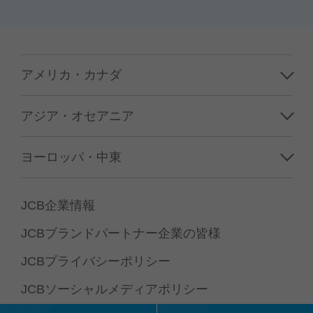
アメリカ・カナダ
ハワイ
アジア・オセアニア
グアム／サイパン
韓国
ヨーロッパ・中東
アメリカ本土
台湾
フランス
カナダ
JCB企業情報
香港／マカオ
イギリス
JCBブランドパートナー企業の皆様
中国
イタリア
JCBプライバシーポリシー
タイ
ドイツ
JCBソーシャルメディアポリシー
シンガポール
スペイン