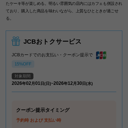
たケーキ等が楽しめる。明るい雰囲気の店内にはカフェも併設され
ており、購入した商品を味わいながら、上質なひとときが過ごせ
る。
JCBおトクサービス
JCBカードでのお支払い・クーポン提示で
15%OFF
対象期間
2026
02
01
2026
12
30
年
月
日(日)~
年
月
日(水)
クーポン提示タイミング
予約時 および 支払い時