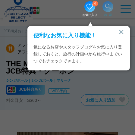
0
お気に入り
検索
JCB海外おトクナビ
シンガポール
THE MANDARIN CAKE SHOP
便利なお気に入り機能！
アフタヌーンティー／ハイティー／茶芸館
気になるお店やスタッフブログをお気に入り登
アフタヌーンティー
録しておくと、旅行の計画中から旅行中までい
つでもチェックできます。
THE MANDARIN CAKE SHOPの
JCB特典・クーポン
シンガポール
シンガポール
マリーナ
JCB特典あり
WEB予約
お気に入り追加
料金目安：S$60～