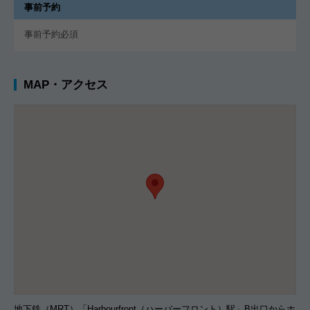
事前予約
事前予約必須
MAP・アクセス
地下鉄（MRT）「Harbourfront（ハーバーフロント）駅」B出口からホ