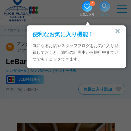
0
お気に入り
検索
JCB海外おトクナビ
シンガポール
LeBar
便利なお気に入り機能！
アフタヌーンティー／ハイティー／茶芸館
気になるお店やスタッフブログをお気に入り登
アフタヌーンティー
録しておくと、旅行の計画中から旅行中までい
つでもチェックできます。
LeBarのJCB特典・クーポン
シンガポール
シンガポール
セントーサ島
JCB特典あり
お気に入り追加
料金目安：S$60～