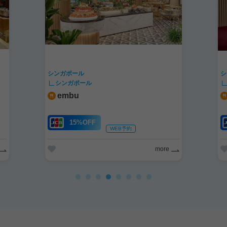
シンガポール
シ
シンガポール
embu
15%OFF
WEB予約
more