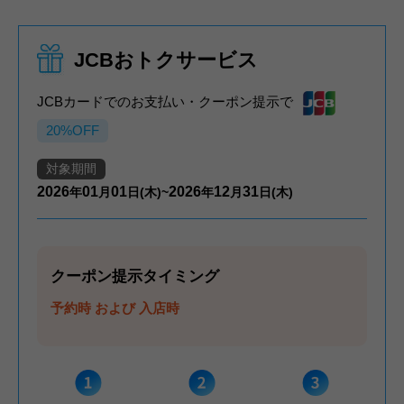
JCBおトクサービス
JCBカードでのお支払い・クーポン提示で
20%OFF
対象期間
2026
01
01
2026
12
31
年
月
日(木)~
年
月
日(木)
クーポン提示タイミング
予約時 および 入店時