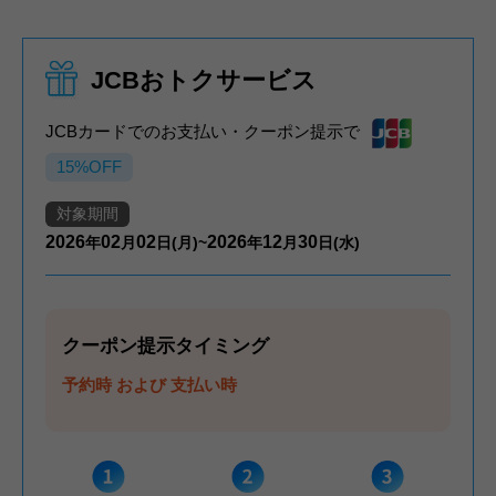
JCBおトクサービス
JCBカードでのお支払い・クーポン提示で
15%OFF
対象期間
2026
02
02
2026
12
30
年
月
日(月)~
年
月
日(水)
クーポン提示タイミング
予約時 および 支払い時