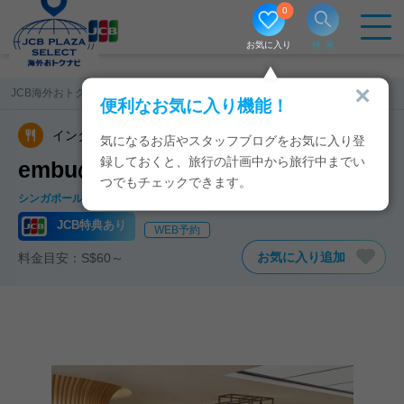
0
お気に入り
検索
JCB海外おトクナビ
シンガポール
embu
便利なお気に入り機能！
インターナショナル料理
気になるお店やスタッフブログをお気に入り登
録しておくと、旅行の計画中から旅行中までい
embuのJCB特典・クーポン
つでもチェックできます。
シンガポール
シンガポール
マリーナ
JCB特典あり
WEB予約
お気に入り追加
料金目安：S$60～