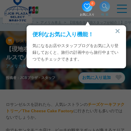
0
お気に入り
検索
JCB海外おトクナビ
アメリカ本土
【現地在住JCBスタッフが紹介！】ロ
便利なお気に入り機能！
レストラン
2026/05/13
気になるお店やスタッフブログをお気に入り登
【現地在住JCBスタッフが紹介！】ロサンゼ
録しておくと、旅行の計画中から旅行中までい
ルスで人気のチーズケーキファクトリー
つでもチェックできます。
アメリカ本土
/
ロサンゼルス
他1都市
お気に入り追加
投稿者：
JCBプラザ・スタッフ
ロサンゼルスを訪れたら、人気レストランの
チーズケーキファク
トリー／The Cheese Cake Factory
に行きたい方も多いのでは
ないでしょうか。
中でもサンタモニカ店は、ビーチや観光スポットが集まるエリア