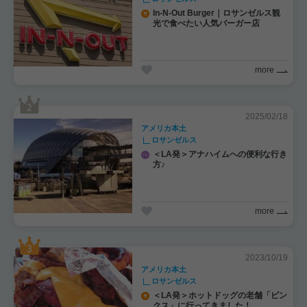
In-N-Out Burger｜ロサンゼルス観
光で食べたい人気バーガー店
more
2025/02/18
アメリカ本土
ロサンゼルス
＜LA発＞アナハイムへの便利な行き
方♪
more
2023/10/19
アメリカ本土
ロサンゼルス
＜LA発＞ホットドッグの老舗「ピン
クス」に行ってきました！