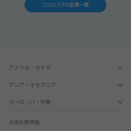
このエリアの記事一覧
アメリカ・カナダ
ハワイ
アジア・オセアニア
グアム／サイパン
韓国
ヨーロッパ・中東
アメリカ本土
台湾
フランス
カナダ
JCB企業情報
香港／マカオ
イギリス