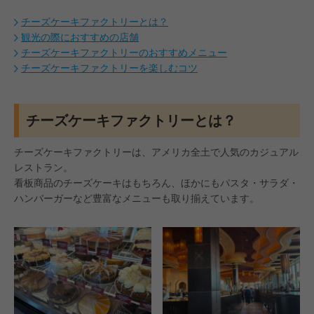
チーズケーキファクトリーとは？
観光の際におすすめの店舗
チーズケーキファクトリーのおすすめメニュー
チーズケーキファクトリーを楽しむコツ
#JCBプラザ
#アフタヌーンティー
#グアム
#ステ
チーズケーキファクトリーとは？
チーズケーキファクトリーは、アメリカ全土で人気のカジュアル
レストラン。
看板商品のチーズケーキはもちろん、ほかにもパスタ・サラダ・
ハンバーガーなど豊富なメニューも取り揃えています。