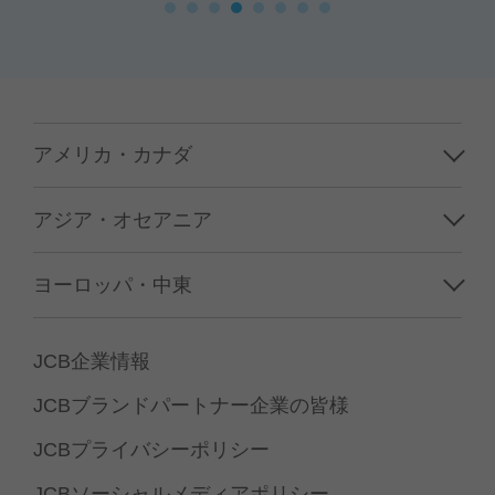
アメリカ・カナダ
ハワイ
アジア・オセアニア
グアム／サイパン
韓国
ヨーロッパ・中東
アメリカ本土
台湾
フランス
カナダ
JCB企業情報
香港／マカオ
イギリス
JCBブランドパートナー企業の皆様
中国
イタリア
JCBプライバシーポリシー
タイ
ドイツ
JCBソーシャルメディアポリシー