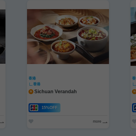
香港
香
香港
Sichuan Verandah
15%OFF
more