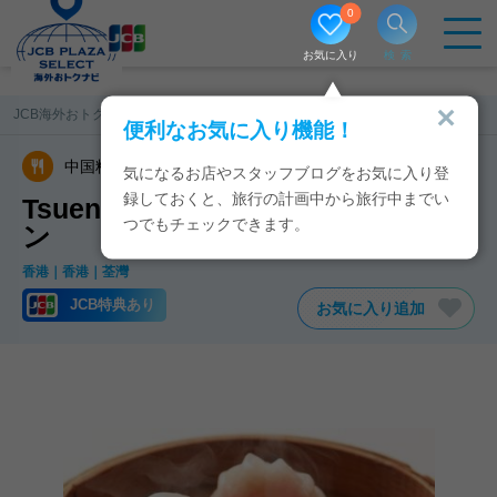
0
お気に入り
検索
JCB海外おトクナビ
香港／マカオ
Tsuen Fu Lou
便利なお気に入り機能！
中国料理
広東料理
気になるお店やスタッフブログをお気に入り登
録しておくと、旅行の計画中から旅行中までい
Tsuen Fu LouのJCB特典・クーポ
つでもチェックできます。
ン
香港
香港
荃灣
JCB特典あり
お気に入り追加