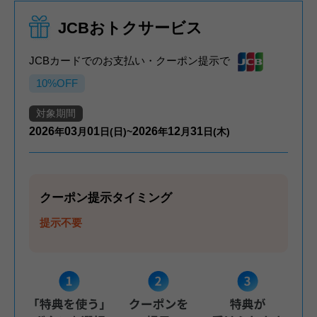
JCBおトクサービス
JCBカードでのお支払い・クーポン提示で
10%OFF
対象期間
2026
03
01
2026
12
31
年
月
日(日)~
年
月
日(木)
クーポン提示タイミング
提示不要