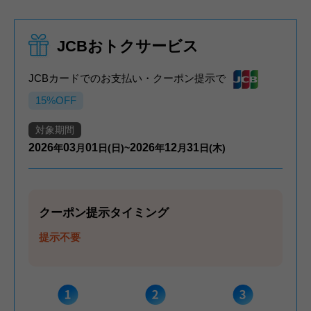
JCBおトクサービス
JCBカードでのお支払い・クーポン提示で
15%OFF
対象期間
2026
03
01
2026
12
31
年
月
日(日)~
年
月
日(木)
クーポン提示タイミング
提示不要