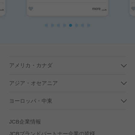
more
アメリカ・カナダ
ハワイ
アジア・オセアニア
グアム／サイパン
韓国
ヨーロッパ・中東
アメリカ本土
台湾
フランス
カナダ
JCB企業情報
香港／マカオ
イギリス
JCBブランドパートナー企業の皆様