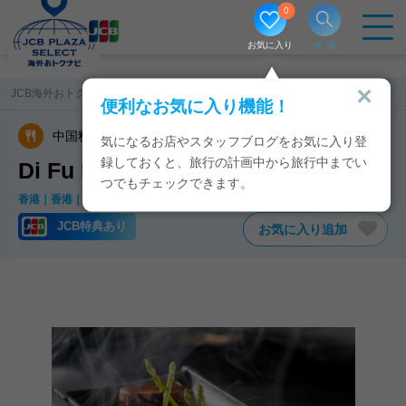
0
お気に入り
検索
JCB海外おトクナビ
香港／マカオ
Di Fu Lou
便利なお気に入り機能！
中国料理
広東料理
気になるお店やスタッフブログをお気に入り登
録しておくと、旅行の計画中から旅行中までい
Di Fu LouのJCB特典・クーポン
つでもチェックできます。
香港
香港
灣仔
JCB特典あり
お気に入り追加