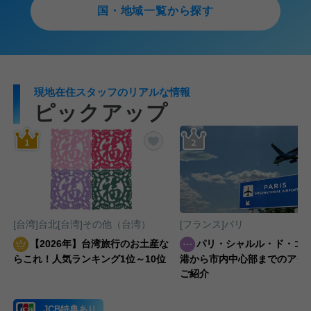
国・地域一覧から探す
現地在住スタッフのリアルな情報
ピックアップ
気に入りに追加する
お気に入りに追加する
[台湾]台北[台湾]その他（台湾）
[フランス]パリ
【2026年】台湾旅行のお土産な
パリ・シャルル・ド・ゴ
らこれ！人気ランキング1位～10位
港から市内中心部までのアク
ご紹介
JCB特典あり