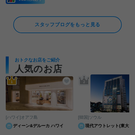
スタッフブログをもっと見る
おトクなお店をご紹介
人気のお店
気に入りに追加する
お気に入りに追加する
[ハワイ]オアフ島
[韓国]ソウル
ディーン&デルーカ ハワイ
現代アウトレット(東大門