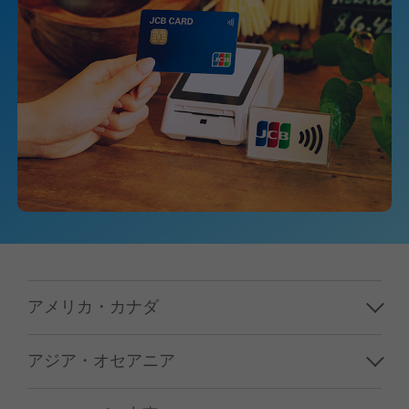
アメリカ・カナダ
ハワイ
アジア・オセアニア
グアム／サイパン
韓国