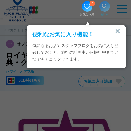
0
お気に入り
検索
JCB海外おトクナビ
ハワイ
ロイヤルスターハワイ
便利なお気に入り機能！
オプショナルツアー
観光
気になるお店やスタッフブログをお気に入り登
録しておくと、旅行の計画中から旅行中までい
ロイヤルスターハワイのJCB特
つでもチェックできます。
典・クーポン
ハワイ
オアフ島
JCB特典あり
お気に入り追加