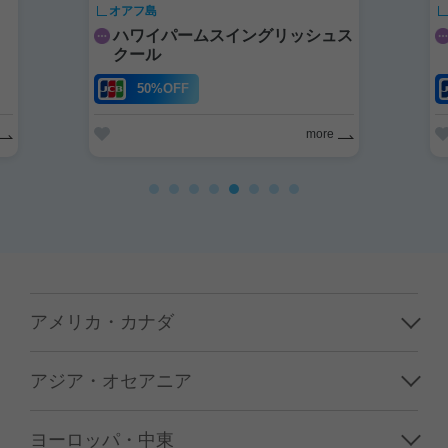
オアフ島
ハワイパームスイングリッシュス
クール
50%OFF
more
アメリカ・カナダ
ハワイ
アジア・オセアニア
グアム／サイパン
韓国
ヨーロッパ・中東