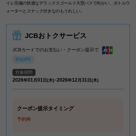
イレ完備の快適なデラックスゴールド大型バスで向かい、ボトルウ
ォーターとスナック付きなのもうれしい。
JCBおトクサービス
JCBカードでのお支払い・クーポン提示で
5%OFF
対象期間
2026
01
01
2026
12
31
年
月
日(木)~
年
月
日(木)
クーポン提示タイミング
予約時