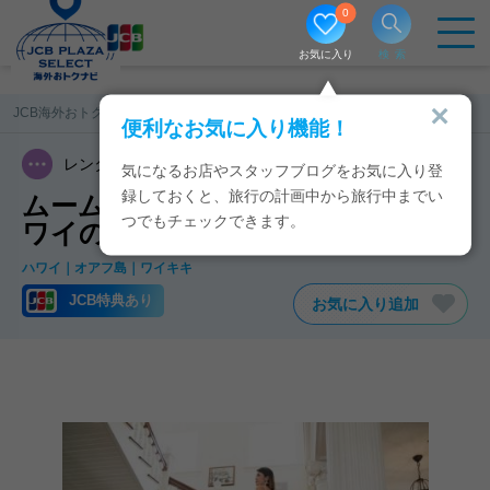
0
お気に入り
検索
JCB海外おトクナビ
ハワイ
ムームーレインボー／リディアハワイ
便利なお気に入り機能！
レンタル
貸衣装
ウエディング
気になるお店やスタッフブログをお気に入り登
録しておくと、旅行の計画中から旅行中までい
ムームーレインボー／リディアハ
つでもチェックできます。
ワイのJCB特典・クーポン
ハワイ
オアフ島
ワイキキ
JCB特典あり
お気に入り追加