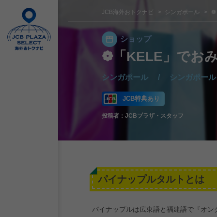
JCB海外おトクナビ
シンガポール
❁
ショップ
❁「KELE」でお
シンガポール
/
シンガポール
JCB特典あり
投稿者：
JCBプラザ・スタッフ
パイナップルタルトとは
パイナップルは広東語と福建語で『オング