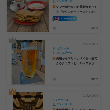
シンガポール
シンガポールの定番朝食セット
を「ヤクンカヤトースト」本店
で味わう❤
JCB特典あり
more
2022/04/11
シンガポール
シンガポール
高層からマリーナベイを一望で
きるクラフトビールレストラン
「LeVeL33」！
more
#JCBプラザ
#アフタヌーンティー
#グアム
2022/08/26
シンガポール
シンガポール