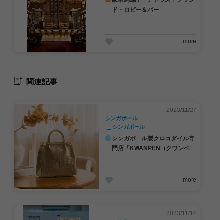
豪華絢爛！「アトラス」グラン
ド・ロビー＆バー
more
関連記事
2023/11/27
シンガポール
シンガポール
シンガポール製クロコダイル専
門店「KWANPEN（クワンペン
）」
more
2023/11/14