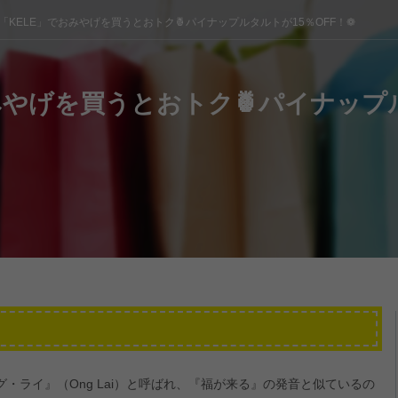
「KELE」でおみやげを買うとおトク🍍パイナップルタルトが15％OFF！❁
みやげを買うとおトク🍍パイナップル
・ライ』（Ong Lai）と呼ばれ、『福が来る』の発音と似ているの