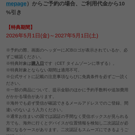
mepage
）からご予約の場合、ご利用代金から10
%引き
【特典期間】
2026年5月1日(金)～2027年5月1日(土)
※予約の際、画面のヘッダーにJCBロゴが表示されているか、必
ずご確認ください。
※特典対象は
購入日
です（CET タイムゾーンに準ずる）。
※特典対象とならない期間は適用不可。
※公式サイトに記載の注意事項ならびに免責条件を必ずご一読く
ださい。
※一部の商品について、提示金額のほかに予約手数料や追加費用
がかかる場合があります。
※海外でも必ず受信が確認できるメールアドレスでのご登録、間
違いのないよう入力ください。
※通常お住まいの国では認証の手間なく受信ボックスが見られる
方でも、海外に行くとデバイスが位置情報を検知し二次認証が必
要になるケースがあります。二次認証もスムーズにできるようご