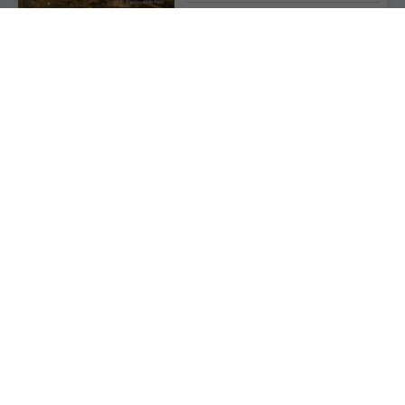
more
2026/05/28
フランス
その他（フランス）
フランスに来たら必ず行きたい！ユ
ネスコ世界遺産「モンサンミッシェ
ル」への行き方
more
2025/05/05
フランス
その他（フランス）
フランス国内やヨーロッパ周遊の旅
にはレイル・ヨーロッパが便利！
more