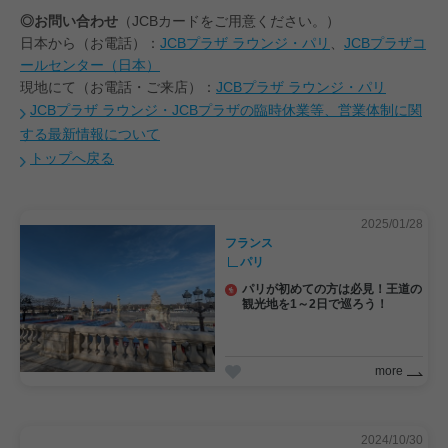
◎お問い合わせ
（JCBカードをご用意ください。）
日本から（お電話）：
JCBプラザ ラウンジ・パリ
、
JCBプラザコ
ールセンター（日本）
現地にて（お電話・ご来店）：
JCBプラザ ラウンジ・パリ
JCBプラザ ラウンジ・JCBプラザの臨時休業等、営業体制に関
する最新情報について
トップへ戻る
2025/01/28
フランス
パリ
パリが初めての方は必見！王道の
観光地を1～2日で巡ろう！
more
2024/10/30