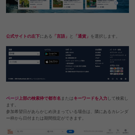
公式サイトの左下
にある
「言語」
と
「通貨」
を選択します。
ページ
上部の検索枠で都市名
または
キーワードを入力
して検索し
ます。
参加希望日があらかじめ決まっている場合は、隣にあるカレンダ
ー枠から日付または期間指定ができます。