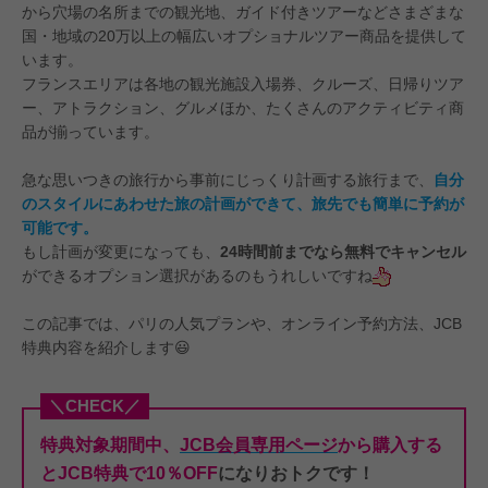
から穴場の名所までの観光地、ガイド付きツアーなどさまざまな
国・地域の20万以上の幅広いオプショナルツアー商品を提供して
います。
フランスエリアは各地の観光施設入場券、クルーズ、日帰りツア
ー、アトラクション、グルメほか、たくさんのアクティビティ商
品が揃っています。
急な思いつきの旅行から事前にじっくり計画する旅行まで、
自分
のスタイルにあわせた旅の計画ができて、旅先でも簡単に予約が
可能です。
もし計画が変更になっても
、
24時間前までなら無料でキャンセル
ができるオプション選択があるのもうれしいですね
この記事では、パリ
の人気プランや、オンライン予約方法、JCB
特典内容を紹介します😃
＼CHECK／
特典対象期間中、
JCB会員専用ページ
から購入する
とJCB特典で10％OFF
になりおトクです！