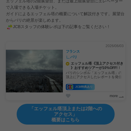
エッフェル塔の2階展望台、または最上階展望台にエレベーター
で入場できる入場チケット。
ガイドによるエッフェル塔の概要について解説付きです。展望台
からパリの絶景が楽しめます。
JCBスタッフの体験レポは
下の記事をご覧ください！
2026/06/03
フランス
パリ
エッフェル塔《頂上アクセス付き
》おすすめツアーが10%OFF!！
スタッフ体験レポ
パリのシンボル「エッフェル塔」の
頂上にアクセスしたレポートを発信
！10％OFFでおトクに事前予約がで
きます！
JCB特典あり
more
「エッフェル塔頂上または2階への
アクセス」
概要はこちら