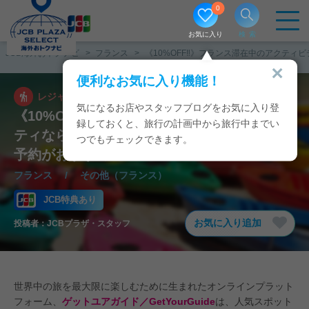
0
お気に入り
検索
JCB海外おトクナビ
フランス
《10%OFF‼》フランス滞在中のアクテ
便利なお気に入り機能！
レジャー
2026/06/19
気になるお店やスタッフブログをお気に入り登
《10%OFF‼》フランス滞在中のアクティビ
録しておくと、旅行の計画中から旅行中までい
ティなら「ゲットユアガイド」のオンライン
つでもチェックできます。
予約がおすすめ！
フランス
/
その他（フランス）
JCB特典あり
お気に入り追加
投稿者：
JCBプラザ・スタッフ
世界中の旅を最大限に楽しむために生まれたオンラインプラット
フォーム、
ゲットユアガイド／GetYourGuide
は、人気スポット