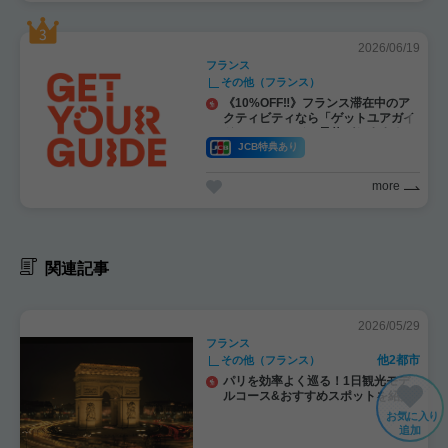
2026/06/19
フランス
その他（フランス）
《10%OFF‼》フランス滞在中のア
クティビティなら「ゲットユアガイ
ド」のオンライン予約がおすすめ！
JCB特典あり
more
関連記事
2026/05/29
フランス
他2都市
その他（フランス）
パリを効率よく巡る！1日観光モデ
ルコース&おすすめスポットを紹介
お気に入り
追加