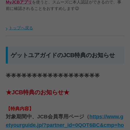
MyJCBアプリ
を使うと、スムーズに本人認証ができるので、事
前に確認されることをおすすめします😉
トップへ戻る
ゲットユアガイドのJCB特典のお知らせ
🌟🌟🌟🌟🌟🌟🌟🌟🌟🌟🌟🌟🌟🌟🌟🌟🌟🌟
★JCB特典のお知らせ★
【特典内容】
対象期間中、JCB会員専用ページ（
https://www.g
etyourguide.jp/?partner_id=0QOT6BC&cmp=ho