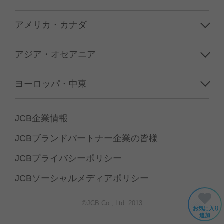
アメリカ・カナダ
ハワイ
アジア・オセアニア
グアム／サイパン
韓国
ヨーロッパ・中東
アメリカ本土
台湾
フランス
カナダ
JCB企業情報
香港／マカオ
イギリス
JCBブランドパートナー企業の皆様
中国
イタリア
JCBプライバシーポリシー
タイ
ドイツ
JCBソーシャルメディアポリシー
シンガポール
スペイン
©JCB Co., Ltd. 2013
インドネシア
お気に入り
スイス／オーストリア
追加