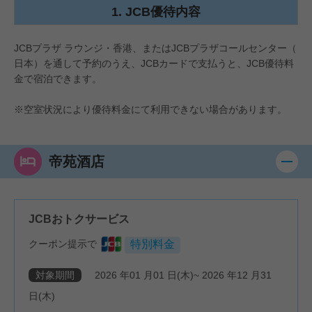
1. JCB優待内容
JCBプラザ ラウンジ・香港、またはJCBプラザコールセンター（
日本）を通して予約のうえ、JCBカードで支払うと、JCB優待料
金で宿泊できます。
#JCBプラザ
#アフタヌーンティー
※空室状況により優待料金にて利用できない場合があります。
帝苑酒店
JCBおトクサービス
クーポン提示で
特別料金
対象期間
2026
年
01
月
01
日(木)~
2026
年
12
月
31
日(木)