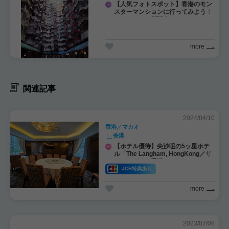
【人気フォトスポット】香港のモン
スターマンションに行ってみよう！
アクセスなど解説★
more
関連記事
2024/04/10
香港／マカオ
香港
【ホテル優待】尖沙咀の5ッ星ホテ
ル「The Langham, HongKong／ザ
・ランガム・香港」
JCB特典あり
more
2023/07/08