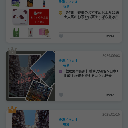
香港／マカオ
香港
【特集】香港のおすすめお土産12選
★人気のお茶やお菓子・ばら撒き用
・スーパーで買えるお土産など一気
に紹介！
more
2026/06/03
香港／マカオ
香港
【2026年最新】香港の物価を日本と
比較！旅費を抑えるコツも紹介
more
2025/01/15
香港／マカオ
香港