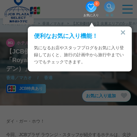
0
お気に入り
検索
JCB海外おトクナビ
香港／マカオ
【JCB優待あり】尖東エリアの5ッ星ホテ
便利なお気に入り機能！
ホテル/宿泊施設
2024/02/28
気になるお店やスタッフブログをお気に入り登
【JCB優待あり】尖東エリアの5ッ星ホテル
録しておくと、旅行の計画中から旅行中までい
「Royal Garden／帝苑酒店（ロイヤルガー
つでもチェックできます。
デン）」
香港／マカオ
/
香港
JCB特典あり
お気に入り追加
ダイ・ガー・ホウ！
今回、JCBプラザ ラウンジ・スタッフが紹介するホテルは、尖沙