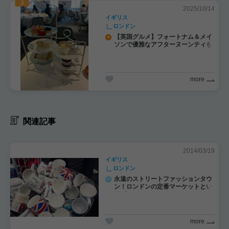
2025/10/14
イギリス
ロンドン
【英国グルメ】フォートナム＆メイ
ソンで優雅なアフターヌーンティを
！
more
関連記事
2014/03/19
イギリス
ロンドン
永遠のストリートファッションタウ
ン！ロンドンの定番マーケットとい
えばカムデン！
more