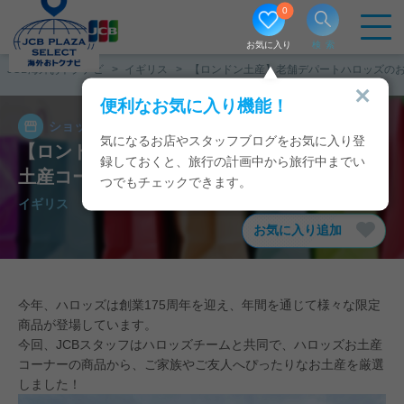
0
お気に入り
検索
JCB海外おトクナビ
イギリス
【ロンドン土産】老舗デパートハロッズの
便利なお気に入り機能！
ショップ
2024/07/30
気になるお店やスタッフブログをお気に入り登
【ロンドン土産】老舗デパートハロッズのお
録しておくと、旅行の計画中から旅行中までい
土産コーナー完全攻略！
つでもチェックできます。
イギリス
/
ロンドン
お気に入り追加
今年、ハロッズは創業175周年を迎え、年間を通じて様々な限定
商品が登場しています。
今回、JCBスタッフはハロッズチームと共同で、ハロッズお土産
コーナーの商品から、ご家族やご友人へぴったりなお土産を厳選
しました！