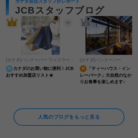
カナダ在住スタッフがレポート
JCBスタッフブログ
気に入りに追加する
お気に入りに追加する
[カナダ]バンクーバー
ウィスラー
リッチモンド
[カナダ]バンクーバー
バンフ
ナイアガラ･
カナダのお買い物に便利！JCB
「ティーハウス・イン・
ツ
おすすめ加盟店リスト★
レーパーク」大自然のなかで
りお食事を楽しめます♪
人気のブログをもっと見る