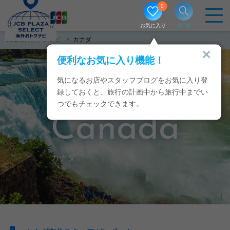
0
お気に入り
検索
JCB海外おトクナビ
カナダ
便利なお気に入り機能！
気になるお店やスタッフブログをお気に入り登
録しておくと、旅行の計画中から旅行中までい
つでもチェックできます。
Canada
カナダ