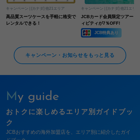
キャンペーン |
カナダ
他21エリア
キャンペーン |
カナダ
他21エリア
に
高品質スーツケースを手軽に格安で
JCBカード会員限定ツアー・
レンタルできる！
ィビティが7％OFF!
JCB特典あり
キャンペーン・お知らせをもっと見る
My guide
おトクに楽しめるエリア別ガイドブッ
ク
JCBおすすめの海外加盟店を、エリア別に紹介したガイ