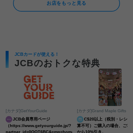
お店をもっと見る
JCBカードが使える！
JCBのおトクな特典
[カナダ]GetYourGuide
[カナダ]Grand Maple Gifts
JCB会員専用ページ
C$20以上（税別・レシー
（https://www.getyourguide.jp/?
算不可）ご購入の場合、ご利
partner_id=0QOT6BC&cmp=homepage）
から10%引き。