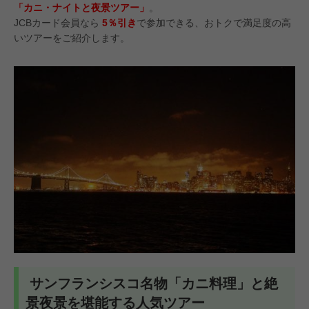
「カニ・ナイトと夜景ツアー」
。
JCBカード会員なら
5％引き
で参加できる、おトクで満足度の高
いツアーをご紹介します。
サンフランシスコ名物「カニ料理」と絶
景夜景を堪能する人気ツアー