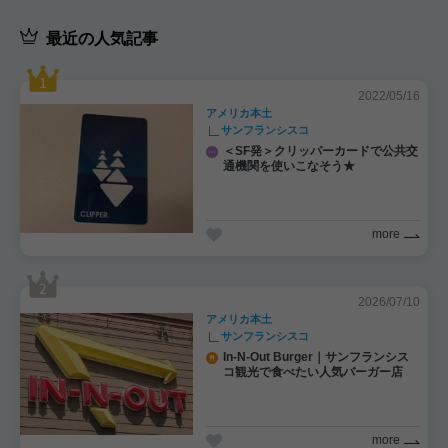
最近の人気記事
2022/05/16
アメリカ本土
サンフランシスコ
＜SF発＞クリッパーカードで公共交
通機関を使いこなそう★
more
2026/07/10
アメリカ本土
サンフランシスコ
In-N-Out Burger｜サンフランシス
コ観光で食べたい人気バーガー店
more