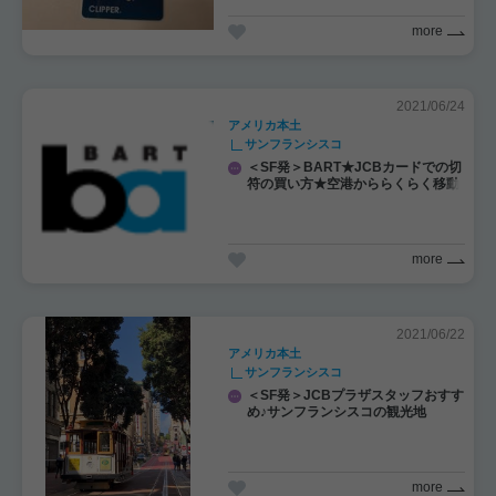
more
2021/06/24
アメリカ本土
サンフランシスコ
＜SF発＞BART★JCBカードでの切
符の買い方★空港かららくらく移動
♪
more
2021/06/22
アメリカ本土
サンフランシスコ
＜SF発＞JCBプラザスタッフおすす
め♪サンフランシスコの観光地
more