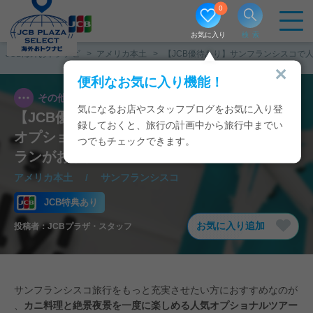
0
お気に入り
検索
JCB海外おトクナビ
アメリカ本土
【JCB優待あり】サンフランシスコで
便利なお気に入り機能！
その他
2025/08/12
気になるお店やスタッフブログをお気に入り登
【JCB優待あり】サンフランシスコで人気の
録しておくと、旅行の計画中から旅行中までい
オプショナルツアー｜カニ料理＆夜景満喫プ
つでもチェックできます。
ランがおトク！
アメリカ本土
/
サンフランシスコ
JCB特典あり
お気に入り追加
投稿者：
JCBプラザ・スタッフ
サンフランシスコ旅行をもっと充実させたい方におすすめなのが
、
カニ料理と絶景夜景を一度に楽しめる人気オプショナルツアー