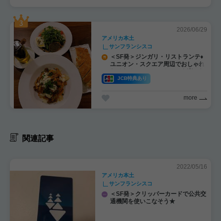
2026/06/29
アメリカ本土
サンフランシスコ
＜SF発＞ジンガリ・リストランテ♦
ユニオン・スクエア周辺でおしゃれ
なイタリアン・レストランを楽しむ
♪
JCB特典あり
more
関連記事
2022/05/16
アメリカ本土
サンフランシスコ
＜SF発＞クリッパーカードで公共交
通機関を使いこなそう★