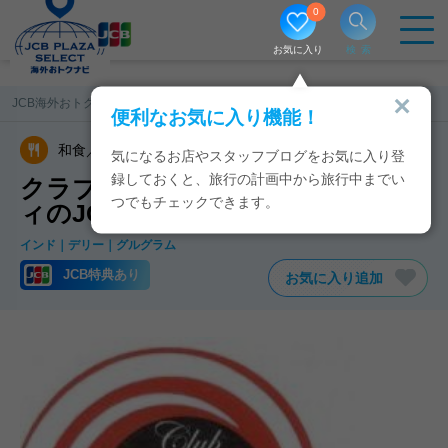
0
お気に入り
検索
JCB海外おトクナビ
インド
クラブトーキョー バイ スカイシティ
便利なお気に入り機能！
和食／日本食
気になるお店やスタッフブログをお気に入り登
録しておくと、旅行の計画中から旅行中までい
クラブトーキョー バイ スカイシテ
つでもチェックできます。
ィのJCB特典・クーポン
インド
デリー
グルグラム
JCB特典あり
お気に入り追加