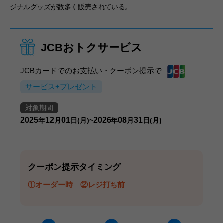
ジナルグッズが数多く販売されている。
JCBおトクサービス
JCBカードでのお支払い・クーポン提示で
サービス+プレゼント
対象期間
2025
12
01
2026
08
31
年
月
日(月)~
年
月
日(月)
クーポン提示タイミング
①オーダー時 ②レジ打ち前