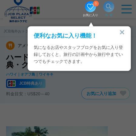
0
お気に入り
検索
JCB海外おトクナビ
ハワイ
ハード・ロック・カフェ ホノルル店
便利なお気に入り機能！
アメリカ料理
おみやげ／ギフト
気になるお店やスタッフブログをお気に入り登
録しておくと、旅行の計画中から旅行中までい
ハード・ロック・カフェのJCB特
つでもチェックできます。
典・クーポン
ハワイ
オアフ島
ワイキキ
JCB特典あり
お気に入り追加
料金目安：US$20～40