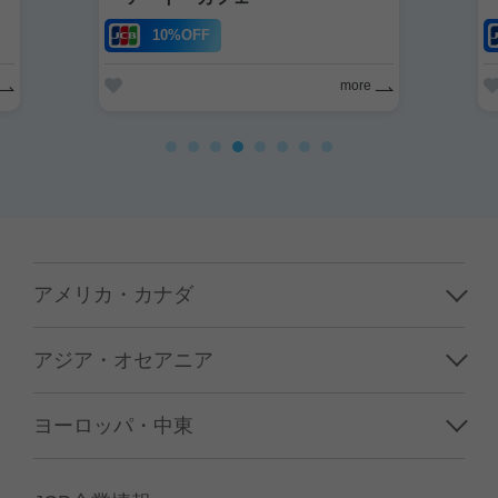
10%OFF
more
アメリカ・カナダ
ハワイ
アジア・オセアニア
グアム／サイパン
韓国
ヨーロッパ・中東
アメリカ本土
台湾
フランス
カナダ