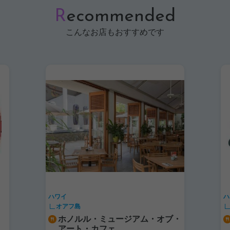
R
ecommended
こんなお店もおすすめです
ハワイ
ハ
オアフ島
ホノルル・ミュージアム・オブ・
アート・カフェ