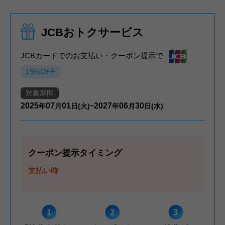
JCBおトクサービス
JCBカードでのお支払い・クーポン提示で
15%OFF
対象期間
2025
07
01
2027
06
30
年
月
日(火)~
年
月
日(水)
クーポン提示タイミング
支払い時