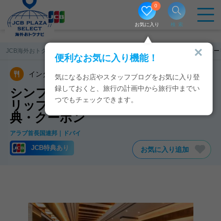
0
お気に入り
検索
JCB海外おトクナビ
アラブ首長国連邦
シンフォニー（ゴールデン チュー
便利なお気に入り機能！
インターナショナル料理
気になるお店やスタッフブログをお気に入り登
録しておくと、旅行の計画中から旅行中までい
シンフォニー（ゴールデン チュー
つでもチェックできます。
リップメディア ホテル）のJCB特
典・クーポン
アラブ首長国連邦
ドバイ
JCB特典あり
お気に入り追加