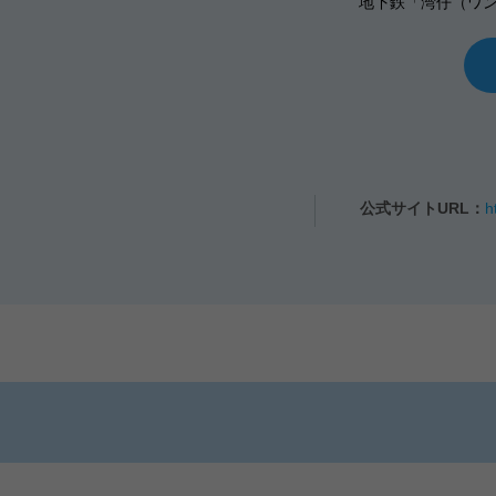
地下鉄「湾仔（ワン
公式サイトURL：
h