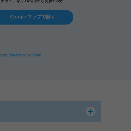
チャイ）駅」D出口から徒歩約3分
Google マップで開く
ttps://theroll.com.hk/en