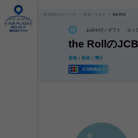
JCB海外おトクナビ
香港／マカオ
the Roll
おみやげ／ギフト
エッ
the Rollの
香港
香港
灣仔
JCB特典あり