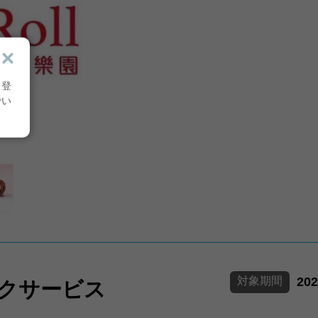
り登
でい
対象期間
20
トクサービス