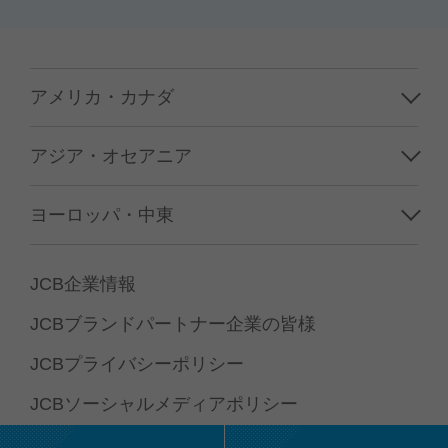
アメリカ・カナダ
ハワイ
アジア・オセアニア
グアム／サイパン
韓国
ヨーロッパ・中東
アメリカ本土
台湾
フランス
カナダ
JCB企業情報
香港／マカオ
イギリス
JCBブランドパートナー企業の皆様
中国
イタリア
JCBプライバシーポリシー
タイ
ドイツ
JCBソーシャルメディアポリシー
シンガポール
スペイン