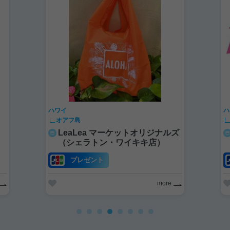
ハワイ
ハワイ
オアフ島
オアフ
LeaLea マーケットオリジナルズ
モニ
（シェラトン・ワイキキ店）
イダ
プレゼント
more