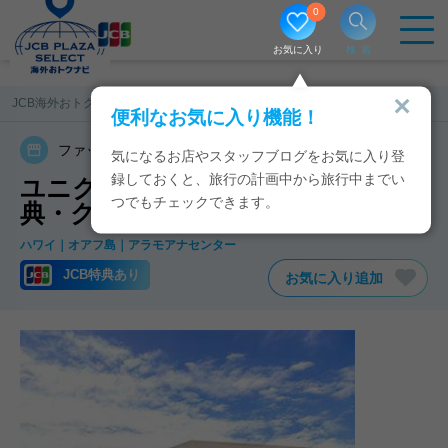
0
お気に入り
検索
JCB海外おトクナビ
ハワイ
ユニクロ・アラモアナ
便利なお気に入り機能！
ファッション
カジュアルウエア
気になるお店やスタッフブログをお気に入り登
録しておくと、旅行の計画中から旅行中までい
ユニクロ・アラモアナのJCB特
つでもチェックできます。
典・クーポン
ハワイ
オアフ島
アラモアナセンター
JCB特典あり
お気に入り追加