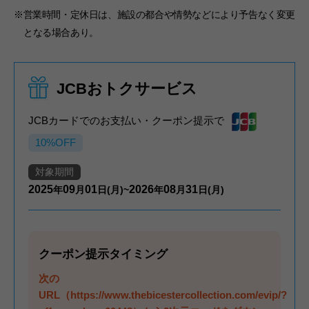
※営業時間・定休日は、施設の都合や情勢などにより予告なく変更
となる場合あり。
JCBおトクサービス
JCBカードでのお支払い・クーポン提示で
10%OFF
対象期間
2025
09
01
2026
08
31
年
月
日(月)~
年
月
日(月)
クーポン提示タイミング
次の
URL（https://www.thebicestercollection.com/evip/?