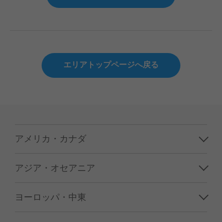
エリアトップページへ戻る
アメリカ・カナダ
ハワイ
アジア・オセアニア
グアム／サイパン
韓国
ヨーロッパ・中東
アメリカ本土
台湾
フランス