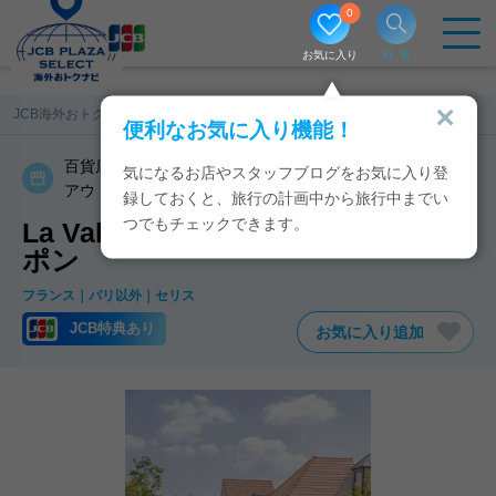
0
お気に入り
検索
JCB海外おトクナビ
フランス
La Vallée Village
便利なお気に入り機能！
百貨店／免税店／ショッピングモール
気になるお店やスタッフブログをお気に入り登
アウトレットモール
録しておくと、旅行の計画中から旅行中までい
つでもチェックできます。
La Vallée VillageのJCB特典・クー
ポン
フランス
パリ以外
セリス
JCB特典あり
お気に入り追加