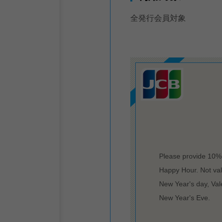
全発行会員対象
Please provide 10% 
Happy Hour. Not vali
New Year's day, Val
New Year's Eve.