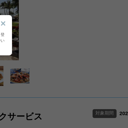
り登
でい
対象期間
20
トクサービス