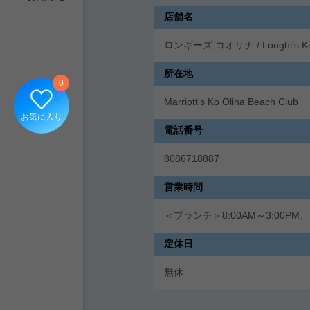
店舗名
ロンギーズ コオリナ / Longhi's Ko 
所在地
0
Marriott's Ko Olina Beach Club
お気に入り
電話番号
8086718887
営業時間
＜ブランチ＞8:00AM～3:00PM、
定休日
無休