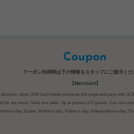
Coupon
クーポン利用時は下の情報をスタッフにご提示くだ
【Merchant】
discount, when JCB Card holder presents this page and pays with JCB Ca
d for set menu. Valid one table. Up to parties of 6 guests. Can not comb
entine's day, Easter, Mother's day, Father's day, Independence day, T