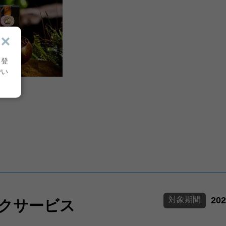
り登
でい
対象期間
20
トクサービス