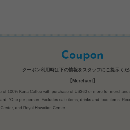
Coupon
クーポン利用時は下の情報をスタッフにご提示くだ
【Merchant】
p of 100% Kona Coffee with purchase of US$60 or more for merchandis
ard. *One per person. Excludes sale items, drinks and food items. Rec
 Center, and Royal Hawaiian Center.