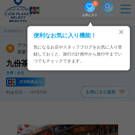
0
お気に入り
検索
JCB海外おトクナビ
台湾
九份茶坊
便利なお気に入り機能！
アフタヌーンティー／ハイティー／茶芸館
茶芸館
気になるお店やスタッフブログをお気に入り登
茶菓子
録しておくと、旅行の計画中から旅行中までい
つでもチェックできます。
九份茶坊のJCB特典・クーポン
台湾
台北
JCB特典あり
お気に入り追加
料金目安：～NT$750