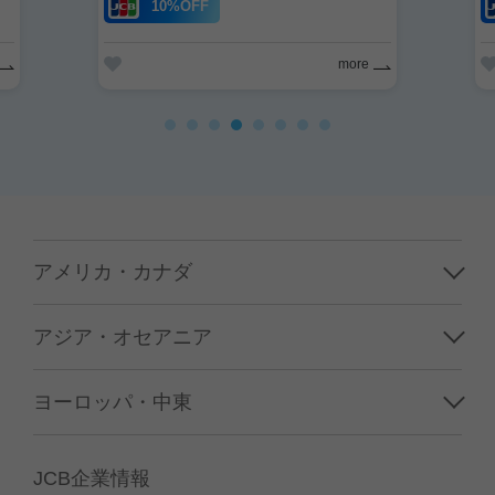
10%OFF
WEB予約
more
アメリカ・カナダ
ハワイ
アジア・オセアニア
グアム／サイパン
韓国
ヨーロッパ・中東
アメリカ本土
台湾
フランス
カナダ
JCB企業情報
香港／マカオ