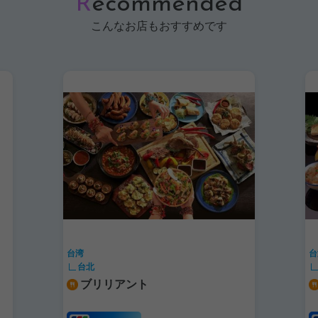
R
ecommended
こんなお店もおすすめです
台湾
台
台北
はや瀬日本料理