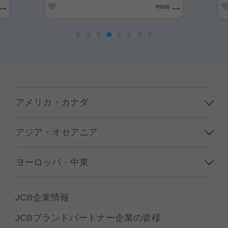
more
アメリカ・カナダ
ハワイ
アジア・オセアニア
グアム／サイパン
韓国
ヨーロッパ・中東
アメリカ本土
台湾
フランス
カナダ
JCB企業情報
香港／マカオ
イギリス
JCBブランドパートナー企業の皆様
中国