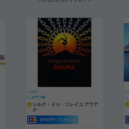
ハワイ
ハワ
オアフ島
シルク・ドゥ・ソレイユ アウア
ナ
10%OFF+プレゼント