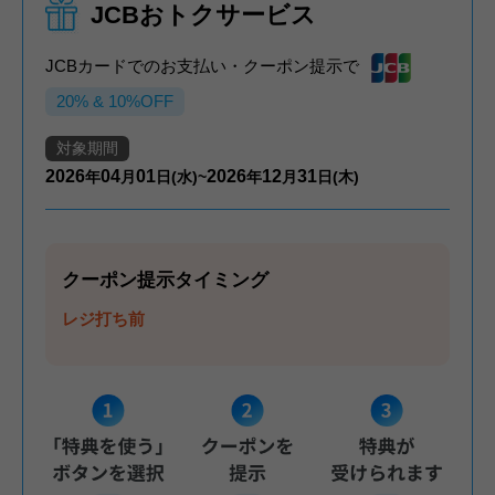
JCBおトクサービス
JCBカードでのお支払い・クーポン提示で
20% & 10%OFF
対象期間
2026
04
01
2026
12
31
年
月
日(水)~
年
月
日(木)
クーポン提示タイミング
レジ打ち前