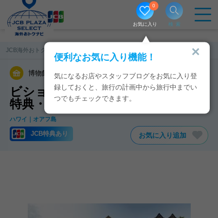
0
お気に入り
検索
JCB海外おトクナビ
ハワイ
ビショップ・ミュージアム
便利なお気に入り機能！
博物館／美術館
博物館
気になるお店やスタッフブログをお気に入り登
録しておくと、旅行の計画中から旅行中までい
ビショップ・ミュージアムのJCB
つでもチェックできます。
特典・クーポン
ハワイ
オアフ島
JCB特典あり
お気に入り追加