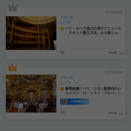
2025/06/06
フランス
パリ
パリ・オペラ座の公演スケジュール
、チケット購入方法、お土産ショッ
プなどのご案内！
more
2025/08/28
フランス
パリ
豪華絢爛！パリ・リヨン駅構内のレ
ストラン「ル・トラン・ブルー」の
おトクなJCBスペシャルメニューが
大好評！
JCB特典あり
more