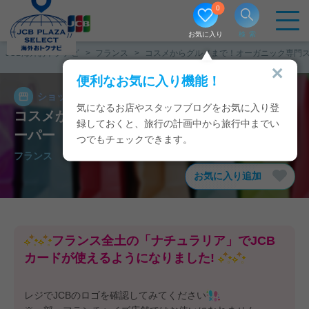
0
お気に入り
検索
JCB海外おトクナビ
フランス
コスメからグルメまで！オーガニック専門
便利なお気に入り機能！
ショップ
2025/06/13
気になるお店やスタッフブログをお気に入り登
コスメからグルメまで！オーガニック専門ス
録しておくと、旅行の計画中から旅行中までい
ーパー「ナチュラリア」でおみやげ選び♡
つでもチェックできます。
フランス
/
パリ
お気に入り追加
フランス全土の「ナチュラリア」でJCB
カードが使えるようになりました!
レジでJCBのロゴを確認してみてください