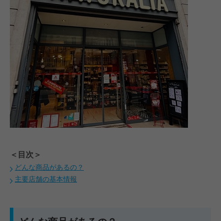
#JCBプラザ
#アフタヌーンティー
#グアム
#
＜目次＞
どんな商品があるの？
主要店舗の基本情報