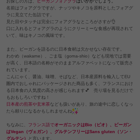
お探しの方は、
ビーガンフォアグラ
はいかがでしょう。
名前はフォアグラですが、ナッツやキノコを原料としたフォアグ
ラに見立てた缶詰です。
見た目やタッチは完全にフォアグラなところがさすが👌
口に入れるとフォアグラのようにクリーミーな食感が再現されて
いて、味はキノコの風味です。
また、ビーガンを語るのに日本食材は欠かせない存在です。
わかめ（wakame）、ごま塩（goma-shio）なども現地では需要
が高く、日本語の名称がそのままアルファベットになって販売さ
れています。
こんにゃく、醤油、味噌、そばなど、日本産原料を輸入してEU
圏内でおしゃれにパッケージされた商品も多く、フランスにおけ
る日本食の人気度の高さが感じられます💕 売り場を見るだけで
もおもしろいですね！
日本産の煎茶や玄米茶
なども扱いがあり、旅の途中に恋しくなっ
たら頼りになるかもしれませんね
ちなみに、
フランス語で
オーガニックはBio（ビオ）、ビーガン
はVegan（ヴェガン）、グルテンフリーはSans gluten（ソン・
グルテン）
と言います。