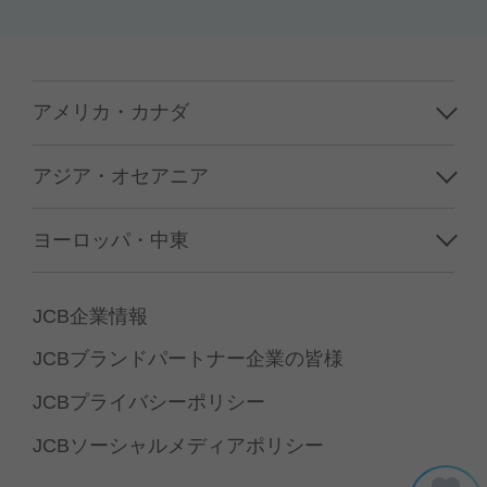
アメリカ・カナダ
ハワイ
アジア・オセアニア
グアム／サイパン
韓国
ヨーロッパ・中東
アメリカ本土
台湾
フランス
カナダ
JCB企業情報
香港／マカオ
イギリス
JCBブランドパートナー企業の皆様
中国
イタリア
JCBプライバシーポリシー
タイ
ドイツ
JCBソーシャルメディアポリシー
シンガポール
スペイン