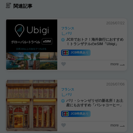
関連記事
2026/07/22
フランス
パリ
JCBでおトク！海外旅行におすすめ
！トランザテルのeSIM「Ubigi」
JCB特典あり
more
2026/07/06
フランス
パリ
パリ・シャンゼリゼの新名所！お土
産にもおすすめ「バシャコーヒー」
JCB特典あり
more