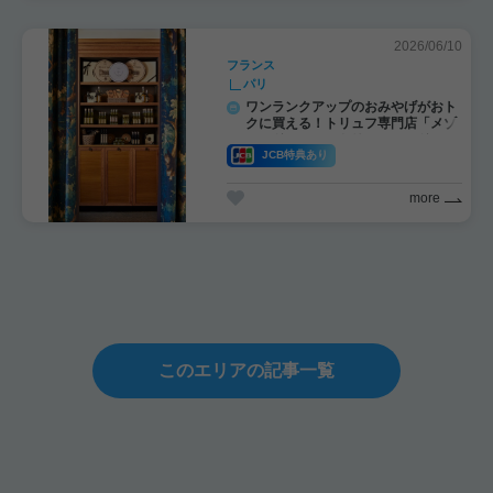
2026/06/10
フランス
パリ
ワンランクアップのおみやげがおト
クに買える！トリュフ専門店「メゾ
ン・ドゥ・ラ・トリュフ・マドレー
ヌ」
JCB特典あり
more
このエリアの記事一覧