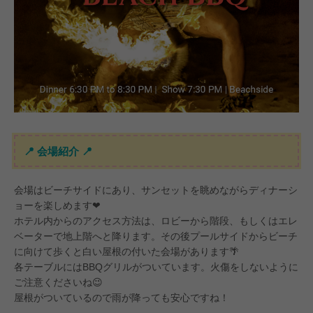
#JCBプラザ
#アフタヌーンティー
#グア
📍 会場紹介 📍
会場はビーチサイドにあり、サンセットを眺めながらディナーシ
ョーを楽しめます❤
ホテル内からのアクセス方法は、ロビーから階段、もしくはエレ
ベーターで地上階へと降ります。その後プールサイドからビーチ
に向けて歩くと白い屋根の付いた会場があります🌴
各テーブルにはBBQグリルがついています。火傷をしないように
ご注意くださいね😉
屋根がついているので雨が降っても安心ですね！