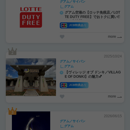
グアム／サイパン
グアム
グアム空港の【ロッテ免税店／LOT
TE DUTY FREE】でおトクに買い物
する方法🎁
JCB特典あり
more
2025/10/24
グアム／サイパン
グアム
【ヴィレッジ オブ ドンキ／VILLAG
E OF DONKI】の魅力💕
JCB特典あり
more
2026/06/15
グアム／サイパン
グアム