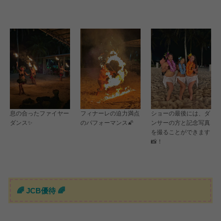
息の合ったファイヤー
フィナーレの迫力満点
ショーの最後には、ダ
ダンス✨
のパフォーマンス🌠
ンサーの方と記念写真
を撮ることができます
📸！
🌈 JCB優待 🌈