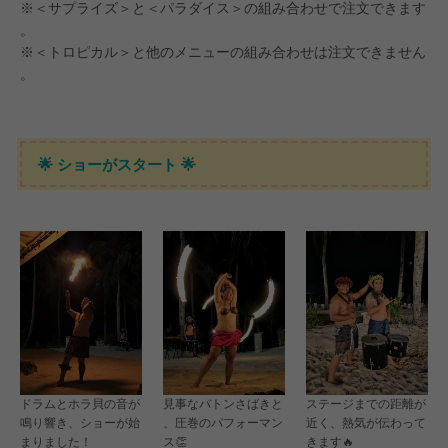
※＜サプライズ＞と＜パラダイス＞の組み合わせで注文できます
。
※＜トロピカル＞と他のメニューの組み合わせは注文できません
。
🌟 ショーがスタート 🌟
ドラムとホラ貝の音が
見事なバトンさばきと
ステージまでの距離が
鳴り響き、ショーが始
、圧巻のパフォーマン
近く、熱気が伝わって
まりました！
ス👏
きます🔥