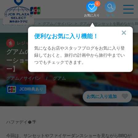
0
お気に入り
検索
JCB海外おトクナビ
グアム／サイパン
グアムのサンセットを眺めながらBB
便利なお気に入り機能！
レジャー
2024/05/23
気になるお店やスタッフブログをお気に入り登
グアムのサンセットを眺めながらBBQディナ
録しておくと、旅行の計画中から旅行中までい
ーショー🔥【サンセット ビーチ バーベキュ
つでもチェックできます。
ー】
グアム／サイパン
/
グアム
JCB特典あり
お気に入り追加
ハファデイ🥥🌴
今回は、サンセットやファイヤーダンスショーを見ながらBBQが