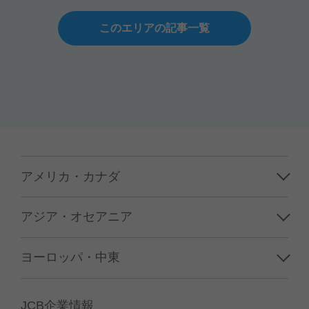
このエリアの記事一覧
アメリカ・カナダ
ハワイ
アジア・オセアニア
グアム／サイパン
韓国
ヨーロッパ・中東
アメリカ本土
台湾
フランス
カナダ
JCB企業情報