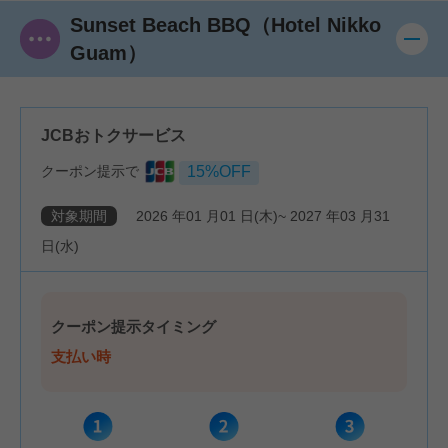
Sunset Beach BBQ（Hotel Nikko
Guam）
JCBおトクサービス
クーポン提示で
15%OFF
対象期間
2026
年
01
月
01
日(木)~
2027
年
03
月
31
日(水)
クーポン提示タイミング
支払い時