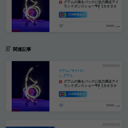
グアムの海をバックに迫力満点アイ
ランドダンスショー🌴💃【タオタオ
・タシ／TaoTao Tashi】
JCB特典あり
more
関連記事
2026/06/15
グアム／サイパン
グアム
グアムの海をバックに迫力満点アイ
ランドダンスショー🌴💃【タオタオ
・タシ／TaoTao Tashi】
JCB特典あり
more
2023/11/10