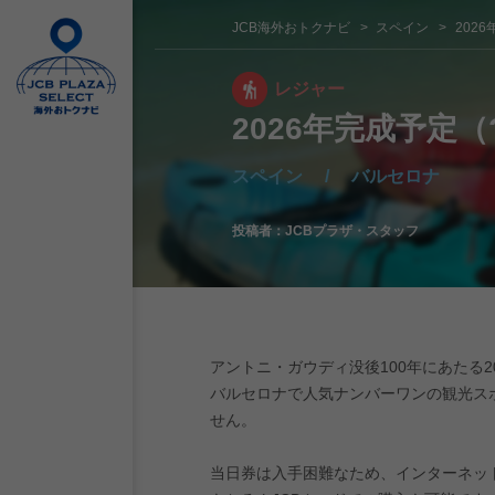
JCB海外おトクナビ
スペイン
202
レジャー
2026年完成予定
スペイン
/
バルセロナ
投稿者：
JCBプラザ・スタッフ
アントニ・ガウディ没後100年にあたる
バルセロナで人気ナンバーワンの観光ス
せん。
当日券は入手困難なため、インターネッ