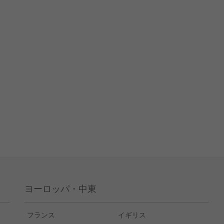
ヨーロッパ・中東
フランス
イギリス