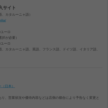
入サイト
語、カタルーニャ語）
lia/
0ユーロ
選択が必要）
0ユーロ
語、カタルーニャ語、英語、フランス語、ドイツ語、イタリア語、
ー（日本）
であり、営業状況や優待内容などは店側の都合により予告なく変更と