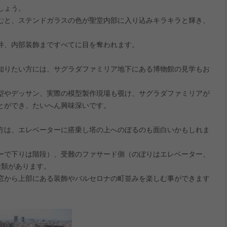
しょう。
むと、ステンドガラスの色が聖堂内部に入り込みキラキラと輝き、
井、内部装飾まですべてに目を奪われます。
知りたい方には、サグラダファミリア地下にある博物館の見学もお
型やデッサン、実際の模型製作現場も覗け、サグラダファミリアが
とができ、たいへん興味深いです。
方は、エレベーターに搭乗し塔の上へのぼるのも面白いかもしれま
ーで下りは階段）、受難のファサード側（のぼりはエレベーター、
種類があります。
窓から上部にある装飾やバルセロナの町並みを楽しむ事ができます