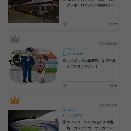
グレホ・ロコ／El Cangrejo loc
o」
more
2016/03/09
スペイン
バルセロナ
スペインでの偽警官による詐欺
にご注意ください！
more
2015/07/29
#JCBプラザ
#アフタヌーンティー
スペイン
バルセロナ
マイバス FCバルセロナ本拠
地 カンプノウ サッカースタ