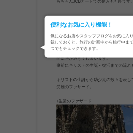
もちろんJCBカードでの購入も可能です
サグラダファミリアに到着すると、まず
便利なお気に入り機能！
もちろん大きさだけでなく、数々の装飾
気になるお店やスタッフブログをお気に入
入場券を事前に購入した場合、「生誕の
録しておくと、旅行の計画中から旅行中ま
（当日券の購入は、反対側にある「受難
つでもチェックできます。
両ファサードには数々の彫刻があります
間に時が過ぎてしまいます。
事前にキリストの生誕～復活までの流れ
キリストの生誕から幼少期の数々を表し
受難のファサード。
↓生誕のファザード