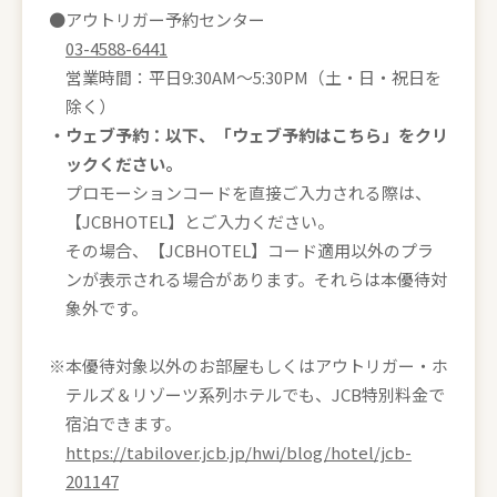
●アウトリガー予約センター
【ボエジャー47クラブ・ラウンジ】
03-4588-6441
目の前に海が広がる絶景の「ボエジャー47クラブ・ラウ
営業時間：平日9:30AM～5:30PM（土・日・祝日を
ンジ」にて朝食とカクテルタイムをお楽しみいただけま
す。
除く）
営業時間 6:30～9:30、16:30～18:30
・ウェブ予約：以下、「ウェブ予約はこちら」をクリ
※「ボエジャー47クラブ・ラウンジ」の営業時間は変更
ックください。
となる可能性があります。
詳細はアウトリガー・リーフ・ワイキキ・ビーチ・リ
プロモーションコードを直接ご入力される際は、
ゾート公式サイトをご確認ください。
【JCBHOTEL】とご入力ください。
その場合、【JCBHOTEL】コード適用以外のプラ
【アーリーチェックイン】
ンが表示される場合があります。それらは本優待対
・通常3：00PMのところ、1：00PMにチェックインが可
能です。
象外です。
※宿泊予約確認証にはチェックイン時間は3：00PMと
表記されますが、本優待をご利用の方は1：00PMにチ
※本優待対象以外のお部屋もしくはアウトリガー・ホ
ェックインが可能です。
テルズ＆リゾーツ系列ホテルでも、JCB特別料金で
【その他】
宿泊できます。
・本特典は2026年12月31日（木）宿泊分までが対象で
https://tabilover.jcb.jp/hwi/blog/hotel/jcb-
す。
・現地でJCBカードでお支払いください。
201147