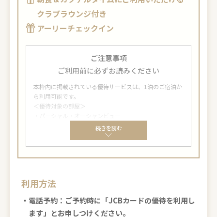
クラブラウンジ付き
アーリーチェックイン
ご注意事項
ご利用前に必ずお読みください
本枠内に掲載されている優待サービスは、1泊のご宿泊か
ら利用可能です。
＜優待対象の部屋＞
・パーシャル・オーシャンビュー
・パシフィックタワー・オーシャンビュー
続きを読む
・オーシャンタワー・オーシャンビュー
・オーシャンフロント
・クラブ1ベッドルームリゾートビュースイート
・クラブ1ベッドルームオーシャンビュースイート
・クラブ1ベッドルームオーシャンフロントスイート
利用方法
・クラブ2ベッドルームオーシャンビューグランドナビゲ
ータースイート
・電話予約：ご予約時に「JCBカードの優待を利用し
・クラブ2ベッドルームオーシャンフロントコーラルリー
ます」とお申しつけください。
フペントハウススイート