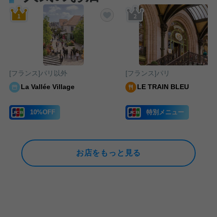
気に入りに追加する
お気に入りに追加する
[フランス]パリ以外
[フランス]パリ
La Vallée Village
LE TRAIN BLEU
10%OFF
特別メニュー
お店をもっと見る