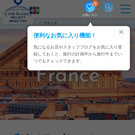
0
お気に入り
検索
JCB海外おトクナビ
フランス
便利なお気に入り機能！
気になるお店やスタッフブログをお気に入り登
録しておくと、旅行の計画中から旅行中までい
つでもチェックできます。
France
フランス