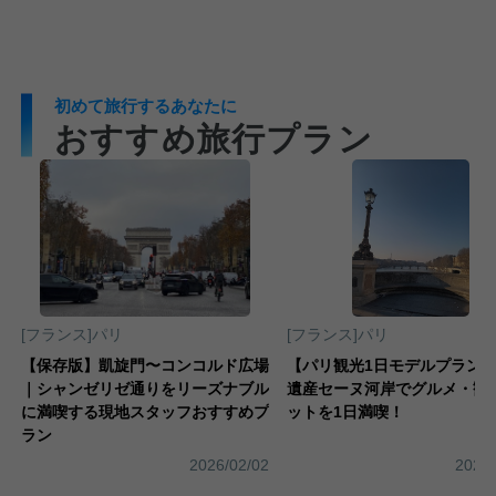
初めて旅行するあなたに
おすすめ旅行プラン
[フランス]パリ
[フランス]パリ
ズ
【保存版】凱旋門〜コンコルド広場
【パリ観光1日モデルプラン
｜シャンゼリゼ通りをリーズナブル
遺産セーヌ河岸でグルメ・観
パ
に満喫する現地スタッフおすすめプ
ットを1日満喫！
ラン
3
2026/02/02
2025/