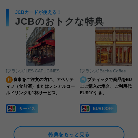
JCBカードが使える！
JCBのおトクな特典
[フランス]LES CAPUCINES
[フランス]Bacha Coffee
食事をご注文の方に、アペリテ
ブティックで商品をEUR1
ja/plans-
ィフ（食前酒）またはノンアルコー
上ご購入の場合、ご利用代金
ルドリンクを1杯サービス。
EUR10引き。
サービス
EUR10OFF
プ
特典をもっと見る